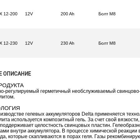
X 12-200
12V
200 Ah
Болт M8
X 12-230
12V
230 Ah
Болт M8
Е ОПИСАНИЕ
РОДУКТА
о-регулируемый герметичный необслуживаемый свинцово-
литом.
ОЛОГИЯ
изводстве гелевых аккумуляторов Delta применяется технолог
лита используется композитный гель. За счет свой вязкости,
 поддерживает целостность свинцовых пластин. Гелеобразн
ами внутри аккумулятора. В процессе химической реакции 
да, которые скапливаются в порах геля. Газы рекомбинирую