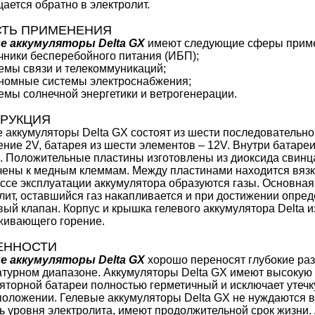
ается обратно в электролит.
СТЬ ПРИМЕНЕНИЯ
е аккумуляторы Delta GX
имеют следующие сферы прим
ники бесперебойного питания (ИБП);
мы связи и телекоммуникаций;
номные системы электроснабжения;
мы солнечной энергетики и ветрогенерации.
РУКЦИЯ
 аккумуляторы Delta GX состоят из шести последовательн
ние 2V, батарея из шести элементов – 12V. Внутри батар
. Положительные пластины изготовлены из диоксида свинца
ены к медным клеммам. Между пластинами находится вязки
ссе эксплуатации аккумулятора образуются газы. Основная 
лит, оставшийся газ накапливается и при достижении опре
вый клапан. Корпус и крышка гелевого аккумулятора Delta 
живающего горение.
ЕННОСТИ
е аккумуляторы Delta GX
хорошо переносят глубокие раз
турном диапазоне. Аккумуляторы Delta GX имеют высокую 
яторной батареи полностью герметичный и исключает утечку
оложении. Гелевые аккумуляторы Delta GX не нуждаются в
ь уровня электролита, имеют продолжительной срок жизни.