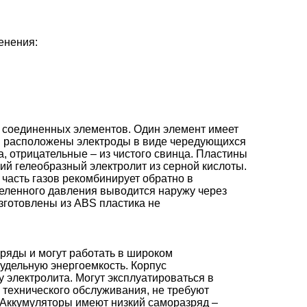
енения:
о соединенных элементов. Один элемент имеет
еи расположены электроды в виде чередующихся
, отрицательные – из чистого свинца. Пластины
й гелеобразный электролит из серной кислоты.
часть газов рекомбинирует обратно в
деленного давления выводится наружу через
изготовлены из ABS пластика не
ряды и могут работать в широком
удельную энергоемкость. Корпус
 электролита. Могут эксплуатироваться в
 технического обслуживания, не требуют
 Аккумуляторы имеют низкий саморазряд –