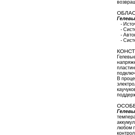
возвращ
ОБЛА
Гелевы
- Источ
- Систе
- Авто
- Систе
КОНСТ
Гелевые
напряже
пластин
подключ
В проце
электро
каучуко
поддер
ОСОБ
Гелевы
темпера
аккумул
любом п
контрол