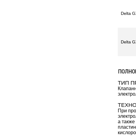
Delta G
Delta G
ПОЛНО
ТИП П
Клапанн
электро
ТЕХН
При про
электро
а также
пластин
кислоро