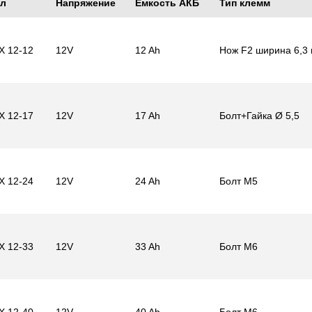
ул
Напряжение
Емкость АКБ
Тип клемм
X 12-12
12V
12 Ah
Нож F2 ширина 6,3
X 12-17
12V
17 Ah
Болт+Гайка Ø 5,5
X 12-24
12V
24 Ah
Болт M5
X 12-33
12V
33 Ah
Болт M6