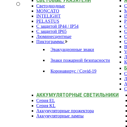
СВЕТОВЫЕ УКАЗАТЕЛИ
Светодиодные
С
MONCATO
INTELIGHT
I
PELASTUS
С защитой IP44 / IP54
С
С защитой IP65
С
Люминесцентные
С
Пиктограммы
С
В
Эвакуационные знаки
Л
Знаки пожарной безопасности
К
Коронавирус / Covid-19
С
Л
А
С
АККУМУЛЯТОРНЫЕ СВЕТИЛЬНИКИ
Серия EL
Серия KL
Аккумуляторные прожектора
Аккумуляторные лампы