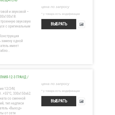
ПОВЕЩАТЕЛЬ
цена по запросу
овой и звуковой –
* у товара есть модификации
300x100x18.
строенную звуковую
ВЫБРАТЬ
усе с оригинальным
Конструкция
ь замену одной
атель имеет
абло...
НИЯ-12-3 ГРАНД /
цена по запросу
я 12/24V,
* у товара есть модификации
0…+55°С, 330x150x62.
оната со сменной
ВЫБРАТЬ
ий, тип надписи
атель «Выход»
ты от сети