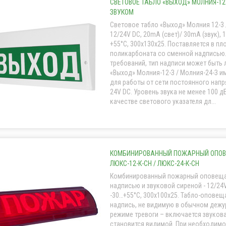
СВЕТОВОЕ ТАБЛО «ВЫХОД» МОЛНИЯ-12-
ЗВУКОМ
Световое табло «Выход» Молния 12-3 /
12/24V DC, 20mA (свет)/ 30mA (звук), 1
+55°С, 300x130x25. Поставляется в пл
поликарбоната со сменной надписью.
требований, тип надписи может быть 
«Выход» Молния-12-З / Молния-24-З 
для работы от сети постоянного напр
24V DC. Уровень звука не менее 100 д
качестве светового указателя дл...
КОМБИНИРОВАННЫЙ ПОЖАРНЫЙ ОПОВ
ЛЮКС-12-К-СН / ЛЮКС-24-К-СН
Комбинированный пожарный оповеща
надписью и звуковой сиреной - 12/24V,
-30…+55°С, 300x100x25. Табло-оповещ
надпись, не видимую в обычном дежу
режиме тревоги – включается звукова
становится видимой. При необходим