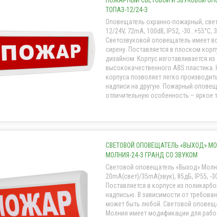
ПОЖАРНЫЙ СВЕТОВОЙ И ЗВУКОВОЙ О
ТОПАЗ-12/24-З
Оповещатель охранно-пожарный, свет
12/24V, 72mA, 100dB, IP52, -30…+55°С, 
Светозвуковой оповещатель имеет в
сирену. Поставляется в плоском корп
дизайном. Корпус изготавливается из
высококачественного ABS пластика. 
корпуса позволяет легко производит
надписи на другую. Пожарный оповещ
отличительную особенность – яркое т
СВЕТОВОЙ ОПОВЕЩАТЕЛЬ «ВЫХОД» МОЛ
МОЛНИЯ-24-3 ГРАНД СО ЗВУКОМ
Световой оповещатель «Выход» Молни
20mA(свет)/35mA(звук), 85дБ, IP55, -3
Поставляется в корпусе из поликарб
надписью. В зависимости от требован
может быть любой. Световой оповещ
Молния имеет модификации для рабо