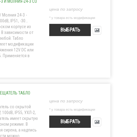
3 И МОЛНИЯ-24-3 СО
цена по запросу
 Молния 24-3 -
* у товара есть модификации
00dB, IP51, -30…
оском корпусе из
ВЫБРАТЬ
 В зависимости от
любой. Табло
имеет модификации
яжения 12V DC или
Б. Применяется в
ЕЩАТЕЛЬ ТАБЛО
цена по запросу
тель со скрытой
* у товара есть модификации
 100dB, IP55, УХЛ-2,
атель имеет скрытую
ВЫБРАТЬ
рном режиме. В
я сирена, а надпись
ости можно