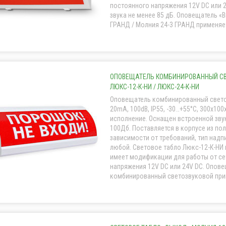
постоянного напряжения 12V DC или 2
звука не менее 85 дБ. Оповещатель «
ГРАНД / Молния 24-3 ГРАНД применяетс
ОПОВЕЩАТЕЛЬ КОМБИНИРОВАННЫЙ СВЕ
ЛЮКС-12-К-НИ / ЛЮКС-24-К-НИ
Оповещатель комбинированный свето
20mA, 100dB, IP55, -30…+55°С, 300x10
исполнение. Оснащен встроенной зву
100Дб. Поставляется в корпусе из пол
зависимости от требований, тип надп
любой. Световое табло Люкс-12-К-НИ 
имеет модификации для работы от се
напряжения 12V DC или 24V DC. Опов
комбинированный светозвуковой приме