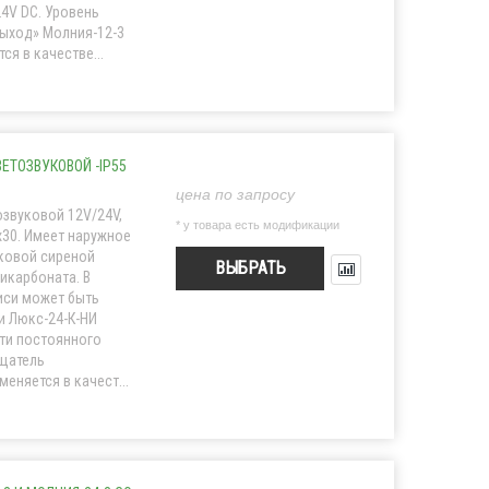
4V DC. Уровень
Выход» Молния-12-3
я в качестве...
ТОЗВУКОВОЙ -IP55
цена по запросу
звуковой 12V/24V,
* у товара есть модификации
0x30. Имеет наружное
ковой сиреной
ВЫБРАТЬ
икарбоната. В
иси может быть
и Люкс-24-К-НИ
ти постоянного
ещатель
няется в качест...