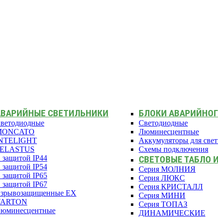
АВАРИЙНЫЕ СВЕТИЛЬНИКИ
БЛОКИ АВАРИЙНОГ
ветодиодные
Светодиодные
MONCATO
Люминесцентные
NTELIGHT
Аккумуляторы для све
PELASTUS
Схемы подключения
 защитой IP44
СВЕТОВЫЕ ТАБЛО 
 защитой IP54
Серия МОЛНИЯ
 защитой IP65
Серия ЛЮКС
 защитой IP67
Серия КРИСТАЛЛ
зрывозащищенные EX
Серия МИНИ
VARTON
Серия ТОПАЗ
юминесцентные
ДИНАМИЧЕСКИЕ