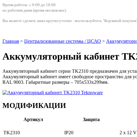
Время работы: с 9-00 до 18-00
по рабочим дням
(время московское)
.
Вы можете сделать заказ круглосуточно - воспользуйтесь "Корзиной покупок"
Главная
>
Централизованные системы / ЦСАО
>
Аккумулято
Аккумуляторный кабинет TK2
Аккумуляторный кабинет серии TK2310 предназначен для уста
Аккумуляторный кабинет имеет свободное пространство для ус
RAL 9003. Габаритные размеры – 705х533х299мм.
МОДИФИКАЦИИ
Артикул
Защита
TK2310
IP20
2 x 12 V