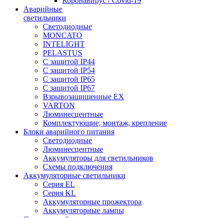
Коронавирус / Covid-19
Аварийные
светильники
Светодиодные
MONCATO
INTELIGHT
PELASTUS
С защитой IP44
С защитой IP54
С защитой IP65
С защитой IP67
Взрывозащищенные EX
VARTON
Люминесцентные
Комплектующие, монтаж, крепление
Блоки аварийного питания
Светодиодные
Люминесцентные
Аккумуляторы для светильников
Схемы подключения
Аккумуляторные светильники
Серия EL
Серия KL
Аккумуляторные прожектора
Аккумуляторные лампы