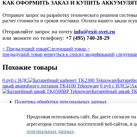
КАК ОФОРМИТЬ ЗАКАЗ И КУПИТЬ АККУМУЛЯТ
Отправьте запрос на разработку технического решения систе
расчет стоимости и сроков поставки. Оплата вашего заказа осу
Отправляйте запрос на почту
info@exit-svet.ru
или звоните по телефону:
+7 (495) 740-28-29
< Предыдущий товар
Следующий товар >
предыдущий товар
вернуться к списку модификаций
следующи
Похожие товары
0 руб с НДС
Батарейн
шкаф аварийного питания TK4100 Teknoware
0 руб с НДС
Батарейный шкаф TK
Политика обработки персональных данных
Пользовательское соглашение
Контакты
Продолжая использовать сайт, Вы даете согласие н
© 2014-2026 ЭКЗИТ СВЕТ - Аварийное освещение для любых 
агрегаторов статистики посетителей веб-сайтов, в 
персональных данных
.
Товар добавлен в корзину