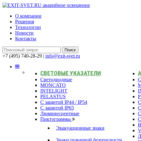
О компании
Решения
Технологии
Новости
Контакты
+7 (495) 740-28-29
|
info@exit-svet.ru
СВЕТОВЫЕ УКАЗАТЕЛИ
Светодиодные
С
MONCATO
INTELIGHT
I
PELASTUS
С защитой IP44 / IP54
С
С защитой IP65
С
Люминесцентные
С
Пиктограммы
С
В
Эвакуационные знаки
Л
Знаки пожарной безопасности