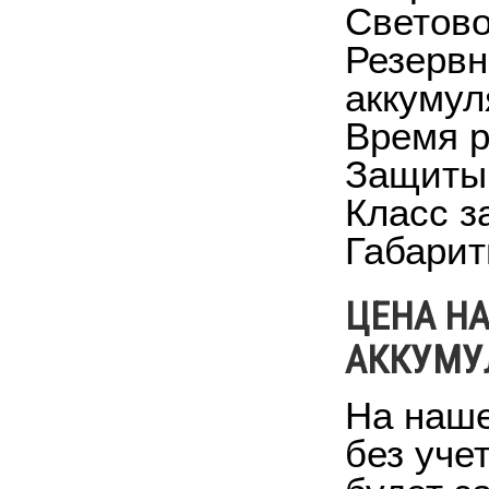
Светово
Резервн
аккумул
Время р
Защиты 
Класс з
Габарит
ЦЕНА Н
АККУМУ
На наше
без уче