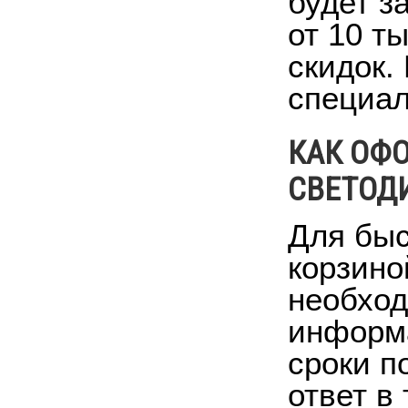
будет з
от 10 т
скидок.
специал
КАК ОФ
СВЕТОД
Для быс
корзино
необход
информа
сроки п
ответ в