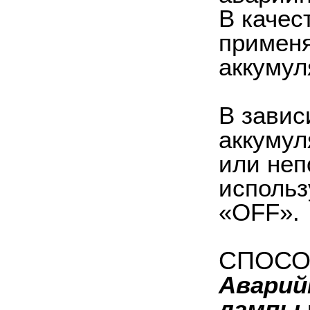
В качес
применя
аккумул
В завис
аккумул
или неп
использ
«OFF».
СПОСО
Аварий
лампы