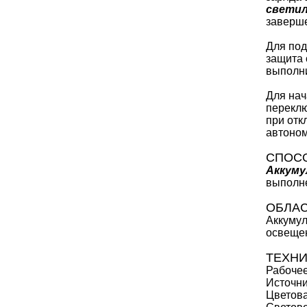
светил
заверше
Для под
защита 
выполни
Для нач
переклю
при отк
автоном
СПОСО
Аккуму
выполне
ОБЛА
Аккумул
освещен
ТЕХНИ
Рабочее
Источни
Цветова