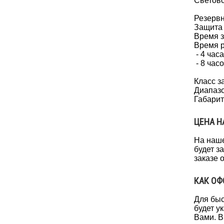
Светово
Резервн
Защита 
Время з
Время р
- 4 час
- 8 час
Класс з
Диапазо
Габарит
ЦЕНА Н
На наше
будет з
заказе 
КАК ОФ
Для быс
будет у
Вами. В