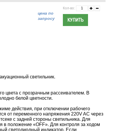
Кол-во:
цена по
запросу
вакуационный светильник.
го цвета с прозрачным рассеивателем. В
олодно белой цветности.
жиме действия, при отключении рабочего
тся от переменного напряжения 220V AC через
отсеке с задней стороны светильника. Для
я в положение «OFF». Для контроля за ходом
ный светодиодный индикатор. Если