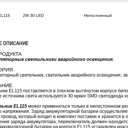
EL115
2W 30-LED
Непостоянный
Е ОПИСАНИЕ
РОДУКТА
ляторные светильники аварийного освещения
.
ОРИЯ
яторный светильник, светильник аварийного освещения, э
АНИЕ
ник EL115 поставляется в плоском вытянутом корпусе бело
е источника света используется 30 ярких SMD светодиода х
ьник EL115
может применяться только в непостоянном ре
о напряжения. Заряд аккумуляторной батареи осуществляе
 провод, который входит в комплект поставки и хранится в 
ния заряда аккумулятора, переключатель должен находитс
аккумуляторной батареи на корпусе EL115 установлен крас