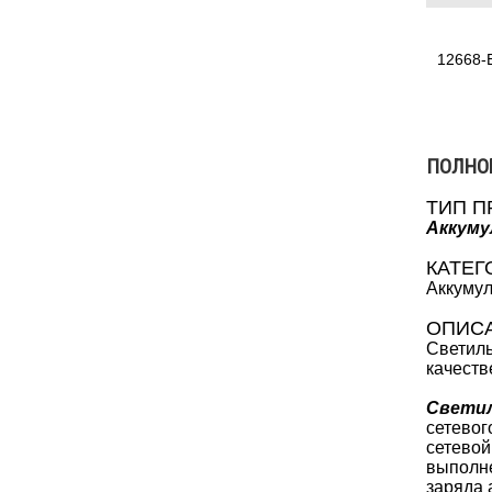
12668-
ПОЛНО
ТИП П
Аккуму
КАТЕГ
Аккумул
ОПИС
Светиль
качеств
Светил
сетевог
сетевой
выполне
заряда 