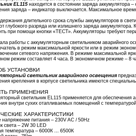
ьник EL115
находится в состоянии заряда аккумулятора – 
ния заряда – индикатор выключается. Максимальное время 
держания длительного срока службы аккумуляторов в свет
от глубокого разряда или излишнего заряда аккумулятора.
ть при помощи кнопки «ТЕСТ». Аккумуляторы требуют пер
ала работы с аккумуляторным светильником аварийного о
чатель в режим максимальной яркости или в режим эконом
лючении сетевого напряжения. В режиме максимальной ярк
ном режим составляет 4 часа. В экономичном режиме – 8 ч
Б УСТАНОВКИ
ляторный светильник аварийного освещения
предназ
ния крепления в корпусе светильника имеются специальн
СТЬ ПРИМЕНЕНИЯ
яторный светильник EL115 применяется для обеспечения а
ия внутри сухих отапливаемых помещений с температурой 
ЧЕСКИЕ ХАРАКТЕРИСТИКИ
 напряжение питания – 230V AC / 50Hz
к света – 2W 30 LED
я температура – 6000К … 6500К