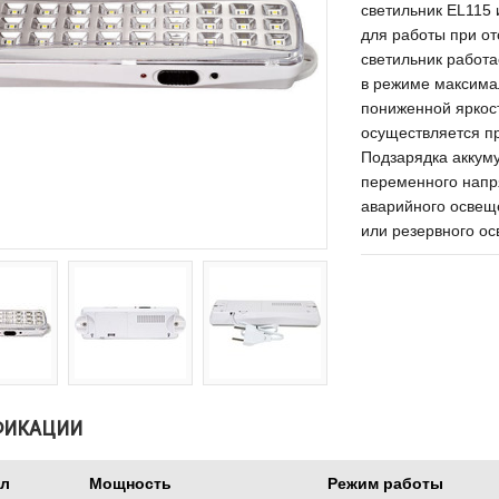
светильник EL115
для работы при о
светильник работа
в режиме максима
пониженной яркос
осуществляется п
Подзарядка аккуму
переменного напр
аварийного освещ
или резервного о
ФИКАЦИИ
ул
Мощность
Режим работы