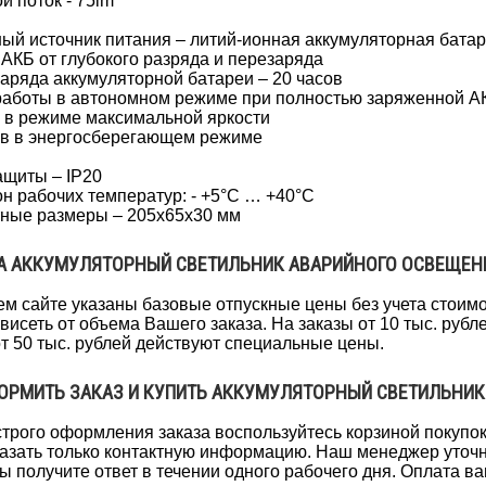
й поток - 75lm
ый источник питания – литий-ионная аккумуляторная батар
АКБ от глубокого разряда и перезаряда
аряда аккумуляторной батареи – 20 часов
аботы в автономном режиме при полностью заряженной А
а в режиме максимальной яркости
ов в энергосберегающем режиме
ащиты – IP20
н рабочих температур: - +5°С … +40°С
ные размеры – 205x65x30 мм
А АККУМУЛЯТОРНЫЙ СВЕТИЛЬНИК АВАРИЙНОГО ОСВЕЩЕНИ
м сайте указаны базовые отпускные цены без учета стоимо
ависеть от объема Вашего заказа. На заказы от 10 тыс. руб
от 50 тыс. рублей действуют специальные цены.
ОРМИТЬ ЗАКАЗ И КУПИТЬ АККУМУЛЯТОРНЫЙ СВЕТИЛЬНИК
трого оформления заказа воспользуйтесь корзиной покупо
казать только контактную информацию. Наш менеджер уточни
ы получите ответ в течении одного рабочего дня. Оплата 