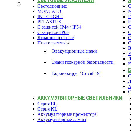
СВЕТОВЫЕ УКАЗАТЕЛИ
Светодиодные
С
MONCATO
INTELIGHT
I
PELASTUS
С защитой IP44 / IP54
С
С защитой IP65
С
Люминесцентные
С
Пиктограммы
С
В
Эвакуационные знаки
Л
Знаки пожарной безопасности
К
Коронавирус / Covid-19
С
Л
А
С
АККУМУЛЯТОРНЫЕ СВЕТИЛЬНИКИ
Серия EL
Серия KL
Аккумуляторные прожектора
Аккумуляторные лампы