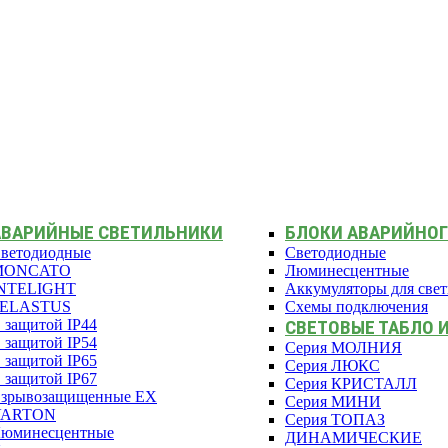
АВАРИЙНЫЕ СВЕТИЛЬНИКИ
БЛОКИ АВАРИЙНОГ
ветодиодные
Светодиодные
MONCATO
Люминесцентные
NTELIGHT
Аккумуляторы для све
PELASTUS
Схемы подключения
 защитой IP44
СВЕТОВЫЕ ТАБЛО 
 защитой IP54
Серия МОЛНИЯ
 защитой IP65
Серия ЛЮКС
 защитой IP67
Серия КРИСТАЛЛ
зрывозащищенные EX
Серия МИНИ
VARTON
Серия ТОПАЗ
юминесцентные
ДИНАМИЧЕСКИЕ