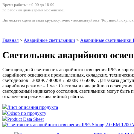
Время работы: с 9-00 до 18-00
по рабочим дням
(время московское)
.
Вы можете сделать заказ круглосуточно - воспользуйтесь "Корзиной покупок"
Главная
>
Аварийные светильники
>
Аварийные светильники 
Светильник аварийного освеще
Светодиодный светильник аварийного освещения IP65 в корпус
аварийного освещения промышленных, складских, технически
светодиодов - 3000K / 4000K / 5000K / 6500K. Для заказа до
аварийном режиме – 1 час. Светильник аварийного освещения 
светодиодный индикатор состояния. светильники могут быть
отключения режима аварийной работы.
Лист описания продукта
Обзор по продукту
Product Data Sheet