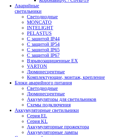
Коронавирус / Covid-19
Аварийные
светильники
Светодиодные
MONCATO
INTELIGHT
PELASTUS
С защитой IP44
С защитой IP54
С защитой IP65
С защитой IP67
Взрывозащищенные EX
VARTON
Люминесцентные
Комплектующие, монтаж, крепление
Блоки аварийного питания
Светодиодные
Люминесцентные
Аккумуляторы для светильников
Схемы подключения
Аккумуляторные светильники
Серия EL
Серия KL
Аккумуляторные прожектора
Аккумуляторные лампы