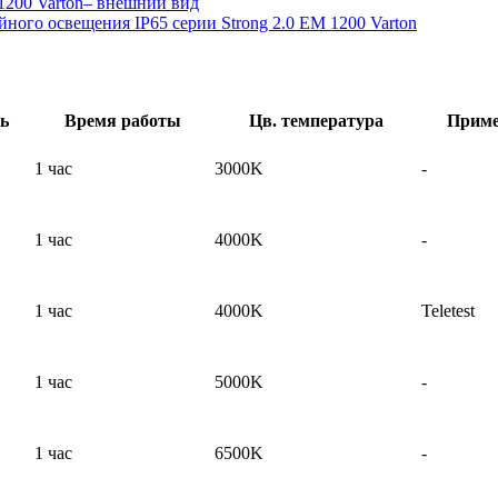
ь
Время работы
Цв. температура
Приме
1 час
3000K
-
1 час
4000K
-
1 час
4000K
Teletest
1 час
5000K
-
1 час
6500K
-