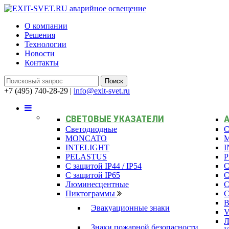
О компании
Решения
Технологии
Новости
Контакты
+7 (495) 740-28-29
|
info@exit-svet.ru
СВЕТОВЫЕ УКАЗАТЕЛИ
Светодиодные
С
MONCATO
INTELIGHT
I
PELASTUS
С защитой IP44 / IP54
С
С защитой IP65
С
Люминесцентные
С
Пиктограммы
С
В
Эвакуационные знаки
Л
Знаки пожарной безопасности