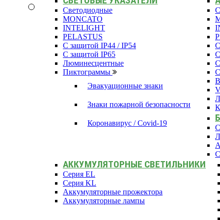
СВЕТОВЫЕ УКАЗАТЕЛИ
Светодиодные
С
MONCATO
INTELIGHT
I
PELASTUS
С защитой IP44 / IP54
С
С защитой IP65
С
Люминесцентные
С
Пиктограммы
С
В
Эвакуационные знаки
Л
Знаки пожарной безопасности
К
Коронавирус / Covid-19
С
Л
А
С
АККУМУЛЯТОРНЫЕ СВЕТИЛЬНИКИ
Серия EL
Серия KL
Аккумуляторные прожектора
Аккумуляторные лампы