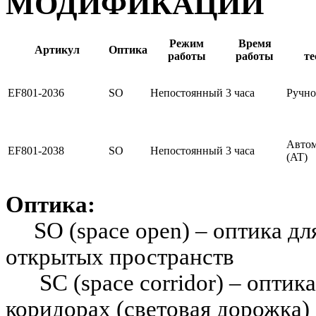
МОДИФИКАЦИИ
Режим
Время
Артикул
Оптика
работы
работы
те
EF801-2036
SO
Непостоянный
3 часа
Ручно
Автом
EF801-2038
SO
Непостоянный
3 часа
(AT)
Оптика:
SO (space open) – оптика дл
открытых пространств
SC (space corridor) – оптика
коридорах (световая дорожка)