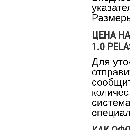
указате
Размеры
ЦЕНА Н
1.0 PEL
Для уто
отправи
сообщит
количес
система
специал