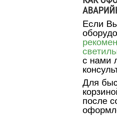
КАК ОФ
АВАРИЙН
Если Вы
оборудо
рекоме
светиль
с нами 
консуль
Для быс
корзино
после с
оформле