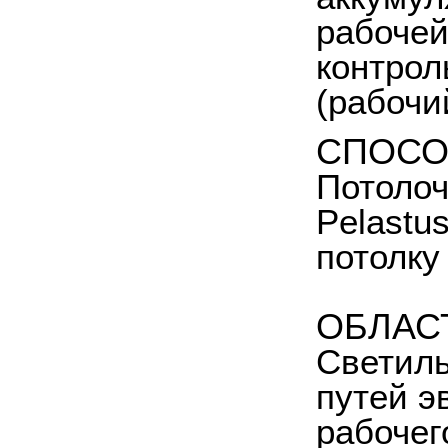
рабочей
контрол
(рабочи
СПОСО
Потолоч
Pelastu
потолку
ОБЛАС
Светиль
путей э
рабочег