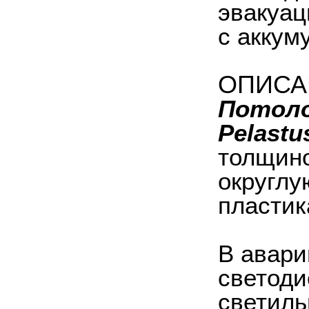
эвакуац
с аккум
ОПИСА
Потоло
Pelastu
толщино
округлу
пластик
В авари
светоди
светиль