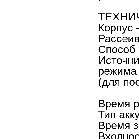
ТЕХНИ
Корпус 
Рассеив
Способ 
Источни
режима 
(для по
Время р
Тип акк
Время з
Входное