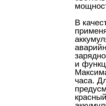
мощност
В качес
применя
аккумул
аварийн
зарядно
и функц
Максима
часа. Д
предусм
красный
аккумул