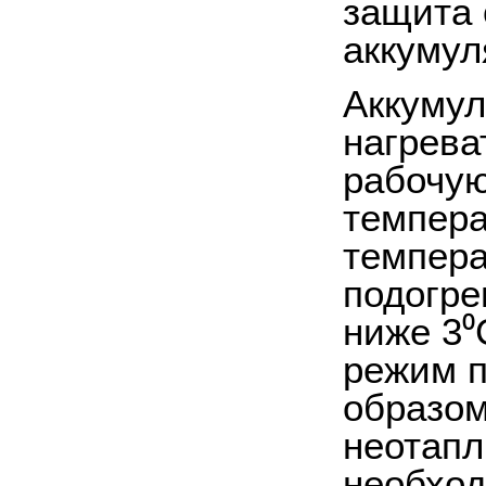
защита 
аккумул
Аккумул
нагрева
рабочую
темпера
темпера
подогре
ниже 3⁰
режим п
образом
неотап
необход