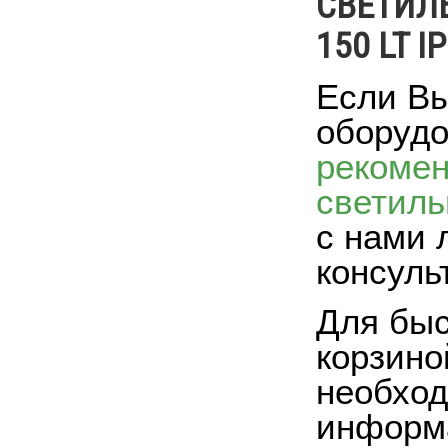
СВЕТИЛ
150 LT I
Если Вы
оборудо
рекоме
светиль
с нами 
консуль
Для быс
корзино
необход
информа