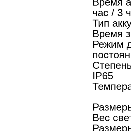
Время а
час / 3 
Тип акк
Время з
Режим д
постоян
Степень
IP65
Темпера
Размеры
Вес све
Размеры