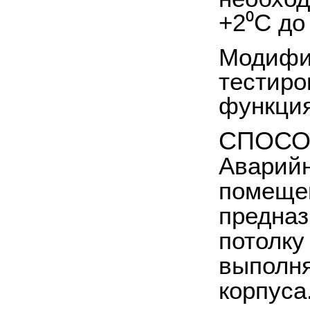
+2⁰C до
Модифик
тестиро
функция
СПОСО
Аварийн
помещен
предназ
потолку
выполня
корпуса