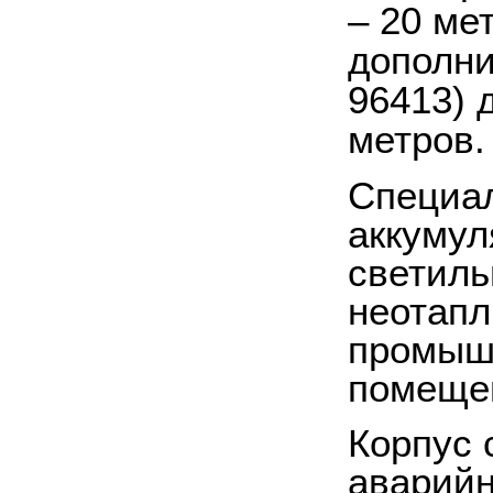
– 20 ме
дополни
96413) 
метров.
Специал
аккумул
светиль
неотапл
промыш
помещен
Корпус 
аварийн