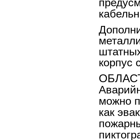
предусм
кабельн
Дополни
металли
штатных
корпус 
ОБЛАС
Аварийн
можно п
как эва
пожарны
пиктогр