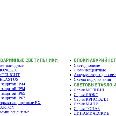
АВАРИЙНЫЕ СВЕТИЛЬНИКИ
БЛОКИ АВАРИЙНОГ
ветодиодные
Светодиодные
MONCATO
Люминесцентные
NTELIGHT
Аккумуляторы для све
PELASTUS
Схемы подключения
 защитой IP44
СВЕТОВЫЕ ТАБЛО 
 защитой IP54
Серия МОЛНИЯ
 защитой IP65
Серия ЛЮКС
 защитой IP67
Серия КРИСТАЛЛ
зрывозащищенные EX
Серия МИНИ
VARTON
Серия ТОПАЗ
юминесцентные
ДИНАМИЧЕСКИЕ