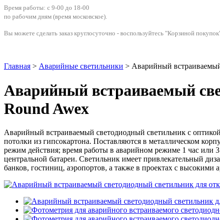
Время работы: с 9-00 до 18-00
по рабочим дням
(время московское)
.
Вы можете сделать заказ круглосуточно - воспользуйтесь "Корзиной покупок"
Главная
>
Аварийные светильники
> Аварийный встраиваемый
Аварийный встраиваемый све
Round Awex
Аварийный встраиваемый светодиодный светильник с оптикой 
потолки из гипсокартона. Поставляются в металлическом корп
режим действия; время работы в аварийном режиме 1 час или 
центральной батареи. Светильник имеет привлекательный диза
банков, гостиниц, аэропортов, а также в проектах с высоким