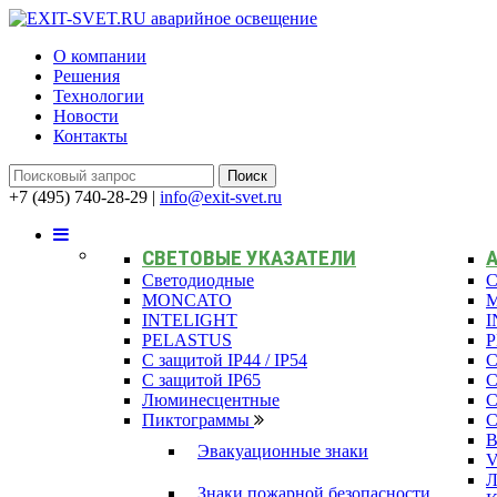
О компании
Решения
Технологии
Новости
Контакты
+7 (495) 740-28-29
|
info@exit-svet.ru
СВЕТОВЫЕ УКАЗАТЕЛИ
Светодиодные
С
MONCATO
INTELIGHT
I
PELASTUS
С защитой IP44 / IP54
С
С защитой IP65
С
Люминесцентные
С
Пиктограммы
С
В
Эвакуационные знаки
Л
Знаки пожарной безопасности