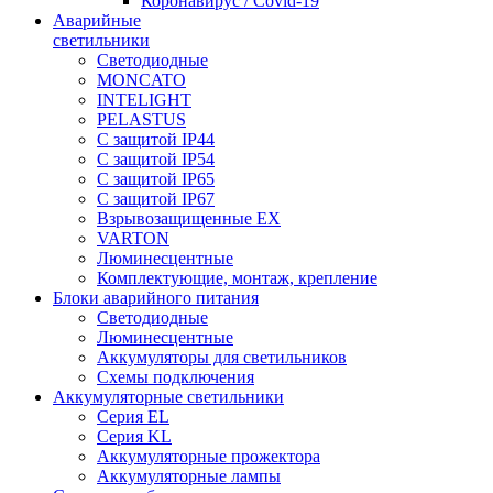
Коронавирус / Covid-19
Аварийные
светильники
Светодиодные
MONCATO
INTELIGHT
PELASTUS
С защитой IP44
С защитой IP54
С защитой IP65
С защитой IP67
Взрывозащищенные EX
VARTON
Люминесцентные
Комплектующие, монтаж, крепление
Блоки аварийного питания
Светодиодные
Люминесцентные
Аккумуляторы для светильников
Схемы подключения
Аккумуляторные светильники
Серия EL
Серия KL
Аккумуляторные прожектора
Аккумуляторные лампы