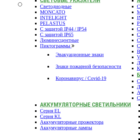
СВЕТОВЫЕ УКАЗАТЕЛИ
Светодиодные
С
MONCATO
INTELIGHT
I
PELASTUS
С защитой IP44 / IP54
С
С защитой IP65
С
Люминесцентные
С
Пиктограммы
С
В
Эвакуационные знаки
Л
Знаки пожарной безопасности
К
Коронавирус / Covid-19
С
Л
А
С
АККУМУЛЯТОРНЫЕ СВЕТИЛЬНИКИ
Серия EL
Серия KL
Аккумуляторные прожектора
Аккумуляторные лампы