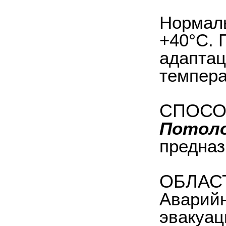
Нормаль
+40°С. 
адаптац
темпера
СПОСО
Потоло
предназ
ОБЛАС
Аварийн
эвакуац