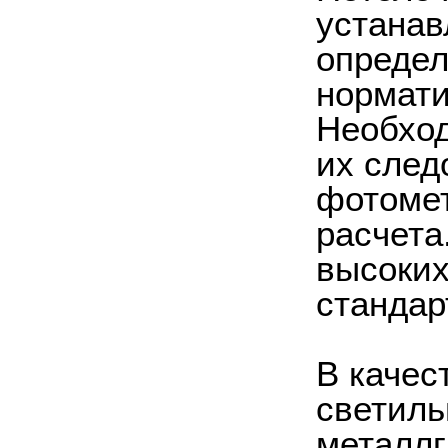
устанав
определ
нормати
Необход
их след
фотомет
расчета
высоких
стандар
В качес
светиль
металлг