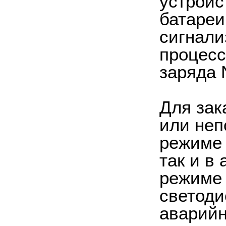
устройс
батареи
сигнали
процесс
заряда 
Для зак
или неп
режиме 
так и в
режиме 
светоди
аварийн