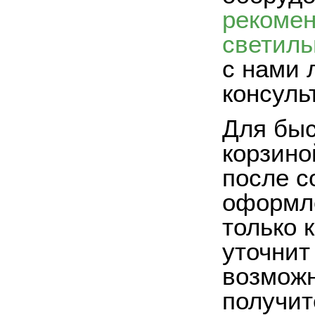
рекоме
светиль
с нами 
консуль
Для быс
корзино
после с
оформле
только 
уточнит
возможн
получит