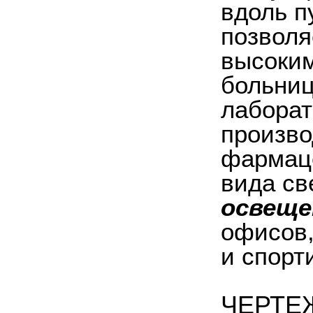
вдоль п
позволя
высоким
больниц
лаборат
произво
фармаце
вида св
освеще
офисов,
и спорт
ЧЕРТЕ