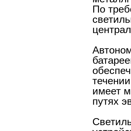
По треб
светиль
централ
Автоном
батарее
обеспеч
течении
имеет м
путях э
Светил