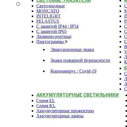
СВЕТОВЫЕ УКАЗАТЕЛИ
Светодиодные
С
MONCATO
INTELIGHT
I
PELASTUS
С защитой IP44 / IP54
С
С защитой IP65
С
Люминесцентные
С
Пиктограммы
С
В
Эвакуационные знаки
Л
Знаки пожарной безопасности
К
Коронавирус / Covid-19
С
Л
А
С
АККУМУЛЯТОРНЫЕ СВЕТИЛЬНИКИ
Серия EL
Серия KL
Аккумуляторные прожектора
Аккумуляторные лампы