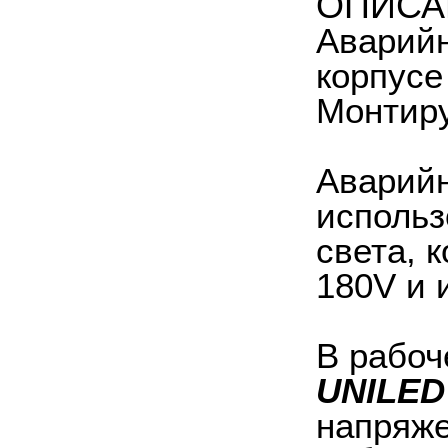
ОПИСА
Аварийн
корпусе
Монтиру
Аварийн
использ
света, 
180V и 
В рабоч
UNILED
напряже