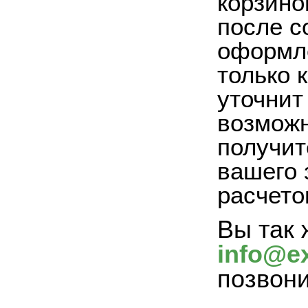
корзино
после с
оформле
только 
уточнит
возможн
получит
вашего 
расчето
Вы так 
info@ex
позвон