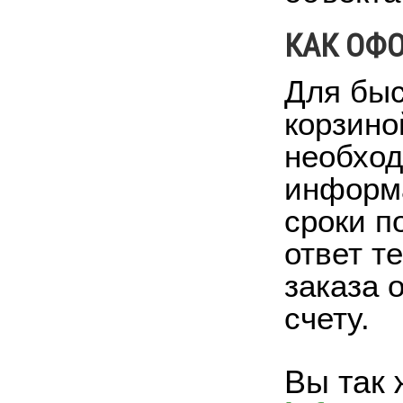
КАК ОФО
Для быс
корзино
необход
информа
сроки п
ответ т
заказа 
счету.
Вы так 