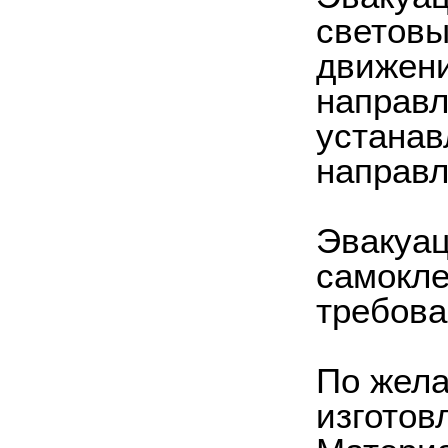
световы
движени
направл
устанав
направл
Эвакуа
самокле
требова
По жела
изготов