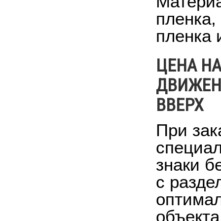
Материа
пленка
пленка 
ЦЕНА Н
ДВИЖЕН
ВВЕРХ
При зак
специал
знаки б
с разде
оптимал
объекта