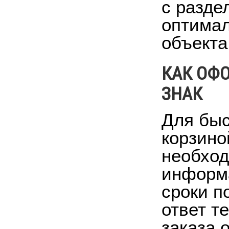
с разде
оптимал
объекта
КАК ОФ
ЗНАК
Для быс
корзино
необход
информа
сроки п
ответ т
заказа 