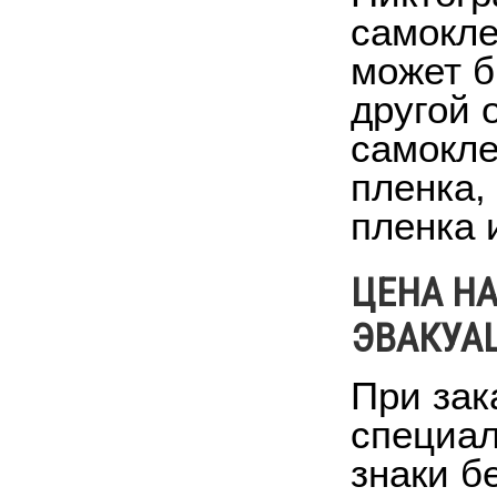
самокле
может б
другой 
самокле
пленка
пленка 
ЦЕНА Н
ЭВАКУА
При зак
специал
знаки б