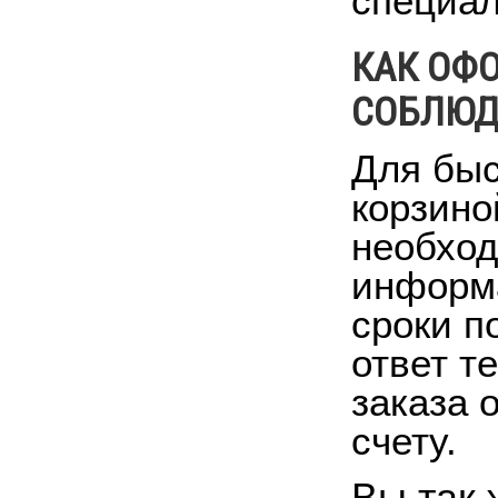
специал
КАК ОФО
СОБЛЮДА
Для быс
корзино
необход
информа
сроки п
ответ т
заказа 
счету.
Вы так 