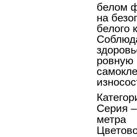
белом ф
на безо
белого 
Соблюда
здоровь
ровную 
самокл
износос
Категор
Серия –
метра
Цветово