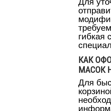
Для уто
отправи
модифик
требуем
гибкая 
специал
КАК ОФО
МАСОК 
Для быс
корзино
необход
информа