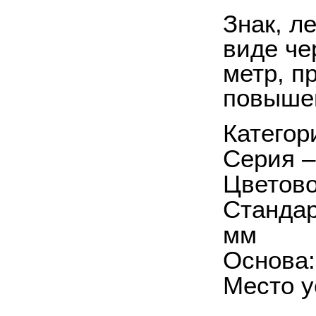
Знак, л
виде че
метр, п
повышен
Категор
Серия –
Цветово
Стандар
мм
Основа:
Место у