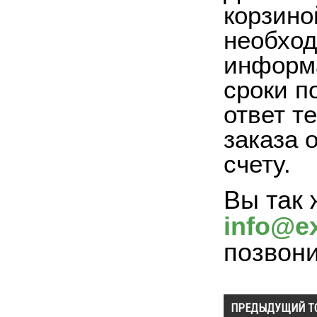
корзино
необход
информа
сроки п
ответ т
заказа 
счету.
Вы так 
info@ex
позвон
ПРЕДЫДУЩИЙ Т