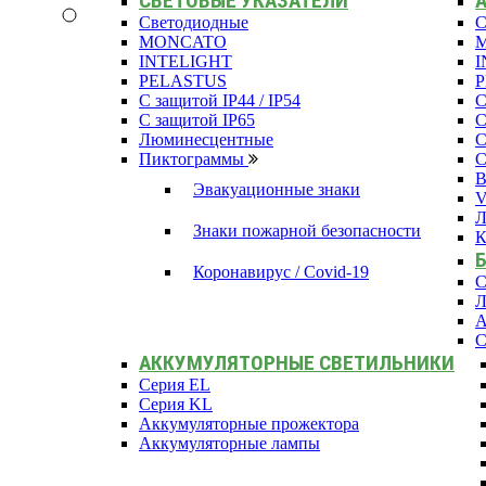
СВЕТОВЫЕ УКАЗАТЕЛИ
Светодиодные
С
MONCATO
INTELIGHT
I
PELASTUS
С защитой IP44 / IP54
С
С защитой IP65
С
Люминесцентные
С
Пиктограммы
С
В
Эвакуационные знаки
Л
Знаки пожарной безопасности
К
Коронавирус / Covid-19
С
Л
А
С
АККУМУЛЯТОРНЫЕ СВЕТИЛЬНИКИ
Серия EL
Серия KL
Аккумуляторные прожектора
Аккумуляторные лампы