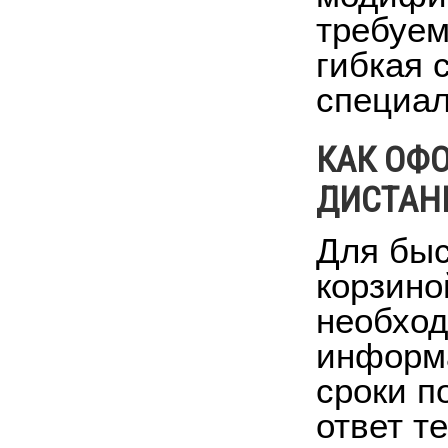
требуем
гибкая 
специал
КАК ОФ
ДИСТАНЦ
Для быс
корзино
необход
информа
сроки п
ответ т