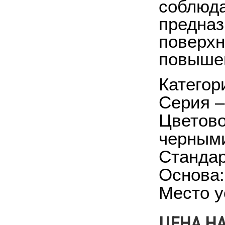
соблюда
предназ
поверхн
повышен
Категор
Серия –
Цветово
черными
Стандар
Основа:
Место у
ЦЕНА Н