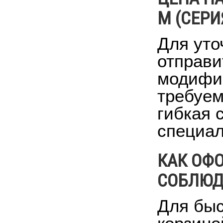
М (СЕРИ
Для уто
отправи
модифик
требуем
гибкая 
специал
КАК ОФ
СОБЛЮДА
Для быс