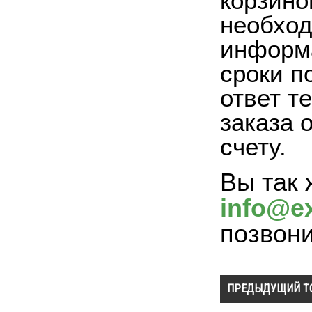
корзино
необход
информа
сроки п
ответ т
заказа 
счету.
Вы так 
info@ex
позвон
ПРЕДЫДУЩИЙ Т