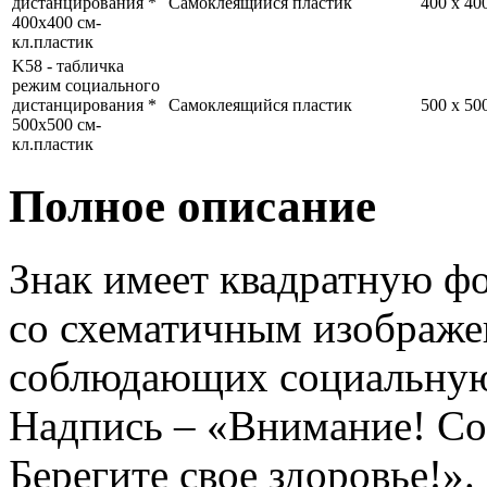
дистанцирования *
Самоклеящийся пластик
400 x 4
400x400 см-
кл.пластик
K58 - табличка
режим социального
дистанцирования *
Самоклеящийся пластик
500 x 5
500x500 см-
кл.пластик
Полное описание
Знак имеет квадратную ф
со схематичным изображе
соблюдающих социальную 
Надпись – «Внимание! Соб
Берегите свое здоровье!».