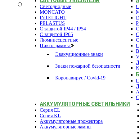
СВЕТОВЫЕ УКАЗАТЕЛИ
Светодиодные
С
MONCATO
INTELIGHT
I
PELASTUS
С защитой IP44 / IP54
С
С защитой IP65
С
Люминесцентные
С
Пиктограммы
С
В
Эвакуационные знаки
Л
Знаки пожарной безопасности
К
Коронавирус / Covid-19
С
Л
А
С
АККУМУЛЯТОРНЫЕ СВЕТИЛЬНИКИ
Серия EL
Серия KL
Аккумуляторные прожектора
Аккумуляторные лампы