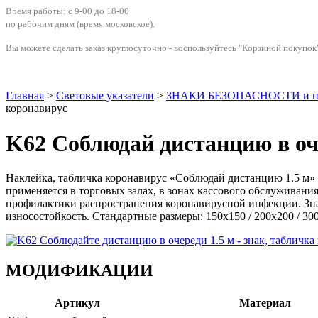
Время работы: с 9-00 до 18-00
по рабочим дням
(время московское)
.
Вы можете сделать заказ круглосуточно - воспользуйтесь "Корзиной покупок"
Главная
>
Световые указатели
>
ЗНАКИ БЕЗОПАСНОСТИ и п
коронавирус
K62 Соблюдай дистанцию в оче
Наклейка, табличка коронавирус «Соблюдай дистанцию 1.5 м» 
применяется в торговых залах, в зонах кассового обслуживани
профилактики распространения коронавирусной инфекции. Знак
износостойкость. Стандартные размеры: 150x150 / 200x200 / 30
МОДИФИКАЦИИ
Артикул
Материал