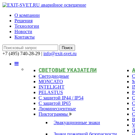
О компании
Решения
Технологии
Новости
Контакты
+7 (495) 740-28-29
|
info@exit-svet.ru
СВЕТОВЫЕ УКАЗАТЕЛИ
Светодиодные
С
MONCATO
INTELIGHT
I
PELASTUS
С защитой IP44 / IP54
С
С защитой IP65
С
Люминесцентные
С
Пиктограммы
С
В
Эвакуационные знаки
Л
Знаки пожарной безопасности