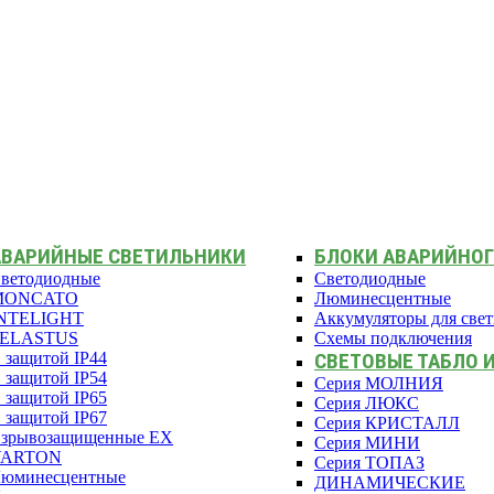
АВАРИЙНЫЕ СВЕТИЛЬНИКИ
БЛОКИ АВАРИЙНОГ
ветодиодные
Светодиодные
MONCATO
Люминесцентные
NTELIGHT
Аккумуляторы для све
PELASTUS
Схемы подключения
 защитой IP44
СВЕТОВЫЕ ТАБЛО 
 защитой IP54
Серия МОЛНИЯ
 защитой IP65
Серия ЛЮКС
 защитой IP67
Серия КРИСТАЛЛ
зрывозащищенные EX
Серия МИНИ
VARTON
Серия ТОПАЗ
юминесцентные
ДИНАМИЧЕСКИЕ