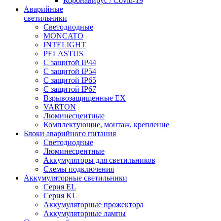
Коронавирус / Covid-19
Аварийные
светильники
Светодиодные
MONCATO
INTELIGHT
PELASTUS
С защитой IP44
С защитой IP54
С защитой IP65
С защитой IP67
Взрывозащищенные EX
VARTON
Люминесцентные
Комплектующие, монтаж, крепление
Блоки аварийного питания
Светодиодные
Люминесцентные
Аккумуляторы для светильников
Схемы подключения
Аккумуляторные светильники
Серия EL
Серия KL
Аккумуляторные прожектора
Аккумуляторные лампы