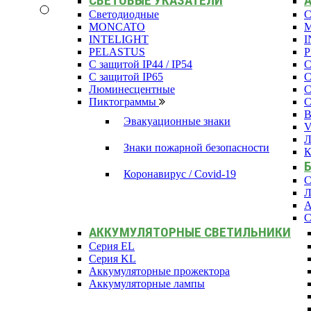
СВЕТОВЫЕ УКАЗАТЕЛИ
Светодиодные
С
MONCATO
INTELIGHT
I
PELASTUS
С защитой IP44 / IP54
С
С защитой IP65
С
Люминесцентные
С
Пиктограммы
С
В
Эвакуационные знаки
Л
Знаки пожарной безопасности
К
Коронавирус / Covid-19
С
Л
А
С
АККУМУЛЯТОРНЫЕ СВЕТИЛЬНИКИ
Серия EL
Серия KL
Аккумуляторные прожектора
Аккумуляторные лампы