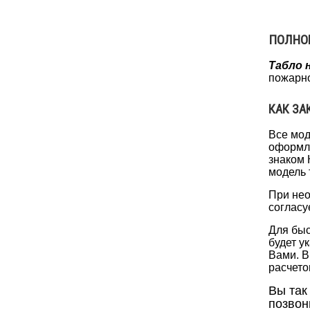
ПОЛНО
Табло 
пожарно
КАК ЗА
Все мод
оформле
знаком
модель 
При нео
согласу
Для быс
будет у
Вами. В
расчето
Вы так
позвон