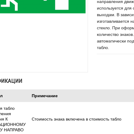
направления дви
используется для
выходам. В зависи
изготавливается н
стекло. При офор
количество знаков
автоматически по
табло.
ФИКАЦИИ
ул
Примечание
я табло
ления
ия К
Стоимость знака включена в стоимость табло
АЦИОННОМУ
У НАПРАВО