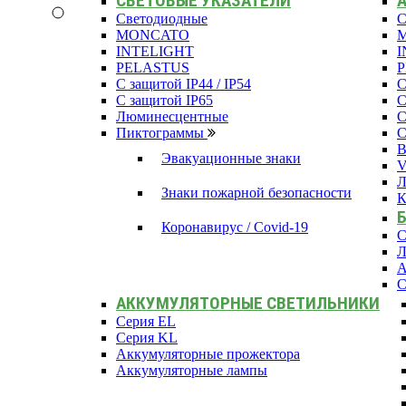
СВЕТОВЫЕ УКАЗАТЕЛИ
Светодиодные
С
MONCATO
INTELIGHT
I
PELASTUS
С защитой IP44 / IP54
С
С защитой IP65
С
Люминесцентные
С
Пиктограммы
С
В
Эвакуационные знаки
Л
Знаки пожарной безопасности
К
Коронавирус / Covid-19
С
Л
А
С
АККУМУЛЯТОРНЫЕ СВЕТИЛЬНИКИ
Серия EL
Серия KL
Аккумуляторные прожектора
Аккумуляторные лампы