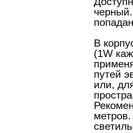
Доступн
черный.
попадан
В корпу
(1W каж
применя
путей э
или, дл
простра
Рекомен
метров.
светиль