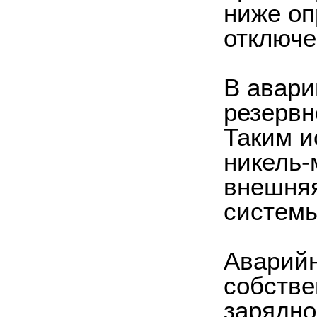
ниже оп
отключе
В авари
резервн
Таким и
никель-
внешняя
системы
Аварийн
собстве
зарядно