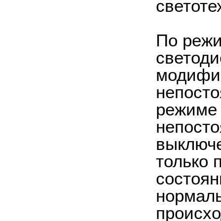
светоте
По режи
светоди
модифик
непосто
режиме 
непосто
выключе
только 
состоян
нормаль
происхо