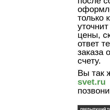
после с
оформле
только 
уточнит
цены, с
ответ т
заказа 
счету.
Вы так 
svet.ru
позвони
ПРЕДЫДУЩИЙ Т