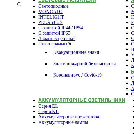
СВЕТОВЫЕ УКАЗАТЕЛИ
Светодиодные
С
MONCATO
INTELIGHT
I
PELASTUS
С защитой IP44 / IP54
С
С защитой IP65
С
Люминесцентные
С
Пиктограммы
С
В
Эвакуационные знаки
Л
Знаки пожарной безопасности
К
Коронавирус / Covid-19
С
Л
А
С
АККУМУЛЯТОРНЫЕ СВЕТИЛЬНИКИ
Серия EL
Серия KL
Аккумуляторные прожектора
Аккумуляторные лампы