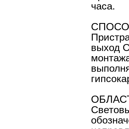
часа.
СПОСО
Пристра
выход O
монтажа
выполня
гипсока
ОБЛАС
Светов
обознач