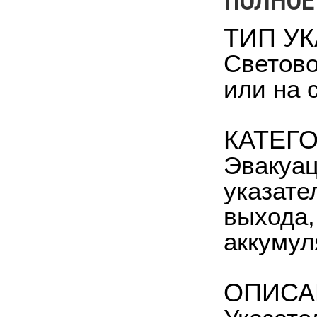
ПОЛНОЕ
ТИП У
Светово
или на 
КАТЕГ
Эвакуац
указате
выхода,
аккумул
ОПИСА