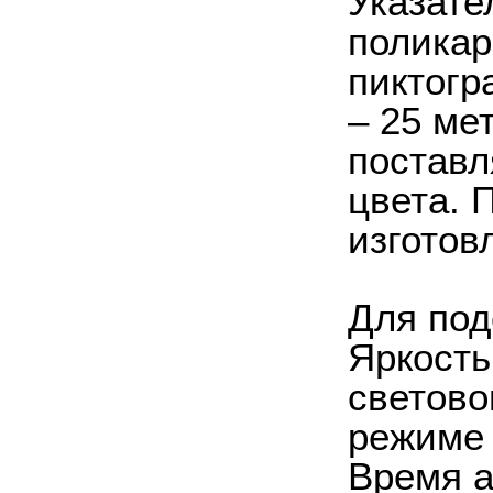
Указате
поликар
пиктогр
– 25 ме
поставл
цвета. 
изготов
Для под
Яркост
светово
режиме 
Время а