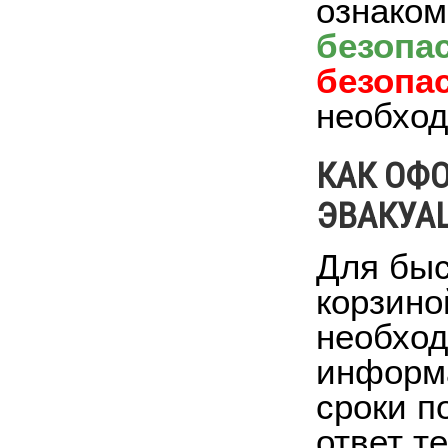
ознаком
безопа
безопа
необход
КАК ОФО
ЭВАКУА
Для быс
корзино
необход
информа
сроки п
ответ т