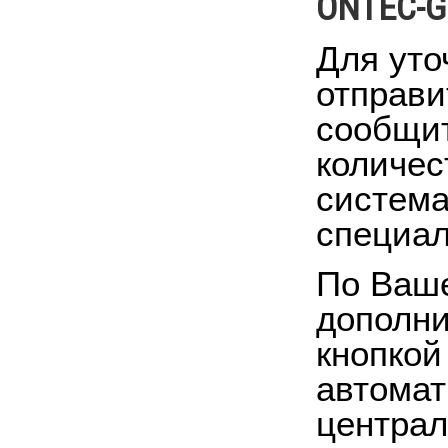
ONTEC-G
Для уто
отправи
сообщит
количес
система
специал
По Ваше
дополни
кнопкой
автомат
централ