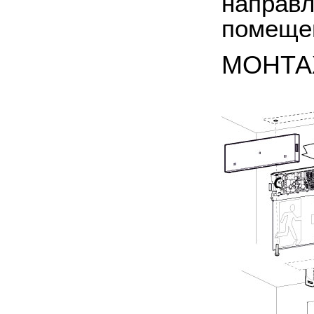
направл
помеще
МОНТ