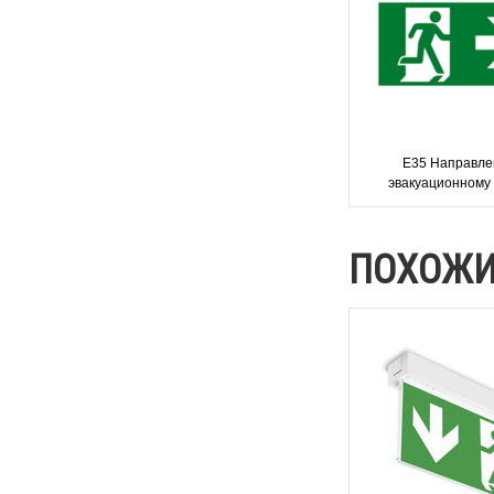
Е35 Направле
эвакуационному
направо - совр
эвакуационный
ПОХОЖИ