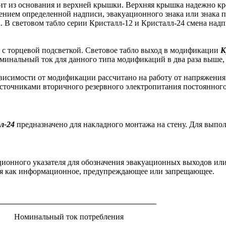
оит из основания и верхней крышки. Верхняя крышка надежно к
ением определенной надписи, эвакуационного знака или знака п
 В световом табло серии Кристалл-12 и Кристалл-24 смена надп
 с торцевой подсветкой. Световое табло выход в модификации
К
инальный ток для данного типа модификаций в два раза выше, 
 зависимости от модификации рассчитано на работу от напряжен
сточниками вторичного резервного электропитания постоянного 
л-24
предназначено для накладного монтажа на стену. Для выпол
ционного указателя для обозначения эвакуационных выходов ил
ся как информационное, предупреждающее или запрещающее.
Номинальный ток потребления