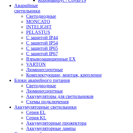
Коронавирус / Covid-19
Аварийные
светильники
Светодиодные
MONCATO
INTELIGHT
PELASTUS
С защитой IP44
С защитой IP54
С защитой IP65
С защитой IP67
Взрывозащищенные EX
VARTON
Люминесцентные
Комплектующие, монтаж, крепление
Блоки аварийного питания
Светодиодные
Люминесцентные
Аккумуляторы для светильников
Схемы подключения
Аккумуляторные светильники
Серия EL
Серия KL
Аккумуляторные прожектора
Аккумуляторные лампы