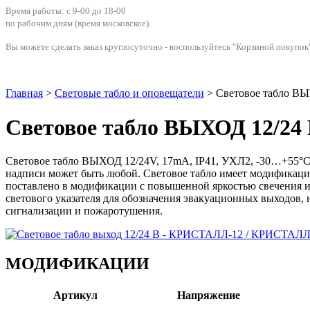
Время работы: с 9-00 до 18-00
по рабочим дням
(время московское)
.
Вы можете сделать заказ круглосуточно - воспользуйтесь "Корзиной покупок"
Главная
>
Световые табло и оповещатели
> Световое табло В
Световое табло ВЫХОД 12/2
Световое табло ВЫХОД 12/24V, 17mA, IP41, УХЛ2, -30…+55°С, 
надписи может быть любой. Световое табло имеет модификаци
поставлено в модификации с повышенной яркостью свечения и
светового указателя для обозначения эвакуационных выходов
сигнализации и пожаротушения.
МОДИФИКАЦИИ
Артикул
Напряжение