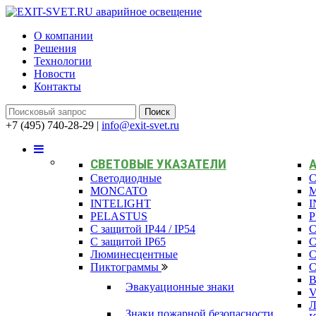
О компании
Решения
Технологии
Новости
Контакты
+7 (495) 740-28-29
|
info@exit-svet.ru
СВЕТОВЫЕ УКАЗАТЕЛИ
Светодиодные
С
MONCATO
INTELIGHT
I
PELASTUS
С защитой IP44 / IP54
С
С защитой IP65
С
Люминесцентные
С
Пиктограммы
С
В
Эвакуационные знаки
Л
Знаки пожарной безопасности