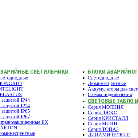
АВАРИЙНЫЕ СВЕТИЛЬНИКИ
БЛОКИ АВАРИЙНОГ
ветодиодные
Светодиодные
MONCATO
Люминесцентные
NTELIGHT
Аккумуляторы для све
PELASTUS
Схемы подключения
 защитой IP44
СВЕТОВЫЕ ТАБЛО 
 защитой IP54
Серия МОЛНИЯ
 защитой IP65
Серия ЛЮКС
 защитой IP67
Серия КРИСТАЛЛ
зрывозащищенные EX
Серия МИНИ
VARTON
Серия ТОПАЗ
юминесцентные
ДИНАМИЧЕСКИЕ