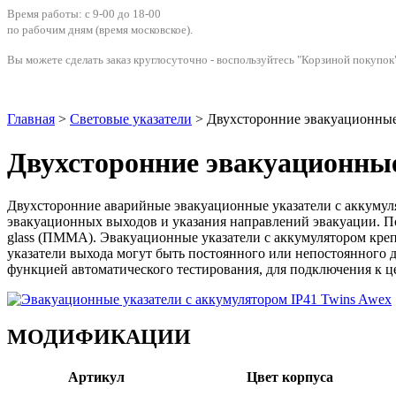
Время работы: с 9-00 до 18-00
по рабочим дням
(время московское)
.
Вы можете сделать заказ круглосуточно - воспользуйтесь "Корзиной покупок"
Главная
>
Световые указатели
> Двухсторонние эвакуационные 
Двухсторонние эвакуационные
Двухсторонние аварийные эвакуационные указатели с аккуму
эвакуационных выходов и указания направлений эвакуации. По
glass (ПММА). Эвакуационные указатели с аккумулятором крепя
указатели выхода могут быть постоянного или непостоянного д
функцией автоматического тестирования, для подключения к ц
МОДИФИКАЦИИ
Артикул
Цвет корпуса