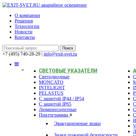
О компании
Решения
Технологии
Новости
Контакты
+7 (495) 740-28-29
|
info@exit-svet.ru
СВЕТОВЫЕ УКАЗАТЕЛИ
Светодиодные
С
MONCATO
INTELIGHT
I
PELASTUS
С защитой IP44 / IP54
С
С защитой IP65
С
Люминесцентные
С
Пиктограммы
С
В
Эвакуационные знаки
Л
Знаки пожарной безопасности