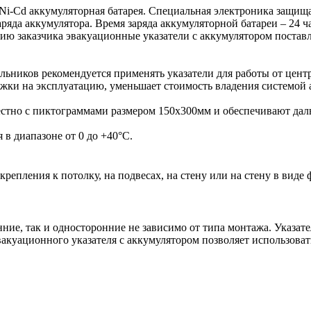
Ni-Cd аккумуляторная батарея. Специальная электроника защищ
аряда аккумулятора. Время заряда аккумуляторной батареи – 24 
анию заказчика эвакуационные указатели с аккумулятором поста
ьников рекомендуется применять указатели для работы от центр
ржки на эксплуатацию, уменьшает стоимость владения системой 
стно с пиктограммами размером 150х300мм и обеспечивают даль
в диапазоне от 0 до +40°С.
репления к потолку, на подвесах, на стену или на стену в виде
нние, так и односторонние не зависимо от типа монтажа. Указа
эвакуационного
указателя с
аккумулятором позволяет использоват