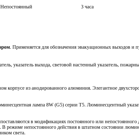
Непостоянный
3 часа
ором
. Применяется для обозначения эвакуационных выходов и п
тель, указатель выхода, световой настенный указатель, пожарный
ном корпусе из анодированного алюминия. Элегантное двухстор
люминесцентная лампа 8W (G5) серии T5. Люминесцентный указа
 поставляются в модификациях постоянного или непостоянного 
 В режиме непостоянного действия в штатном состоянии люми
иком света.