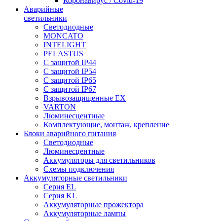
Коронавирус / Covid-19
Аварийные
светильники
Светодиодные
MONCATO
INTELIGHT
PELASTUS
С защитой IP44
С защитой IP54
С защитой IP65
С защитой IP67
Взрывозащищенные EX
VARTON
Люминесцентные
Комплектующие, монтаж, крепление
Блоки аварийного питания
Светодиодные
Люминесцентные
Аккумуляторы для светильников
Схемы подключения
Аккумуляторные светильники
Серия EL
Серия KL
Аккумуляторные прожектора
Аккумуляторные лампы