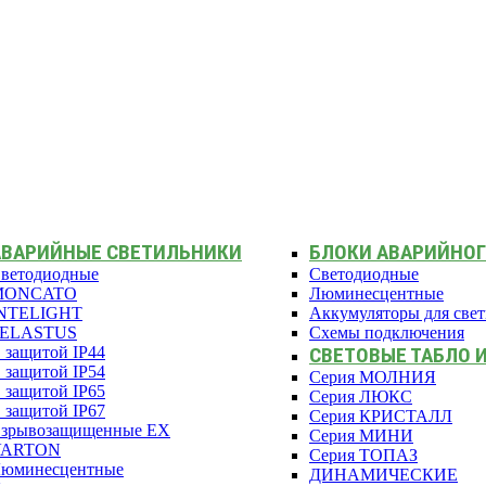
АВАРИЙНЫЕ СВЕТИЛЬНИКИ
БЛОКИ АВАРИЙНОГ
ветодиодные
Светодиодные
MONCATO
Люминесцентные
NTELIGHT
Аккумуляторы для све
PELASTUS
Схемы подключения
 защитой IP44
СВЕТОВЫЕ ТАБЛО 
 защитой IP54
Серия МОЛНИЯ
 защитой IP65
Серия ЛЮКС
 защитой IP67
Серия КРИСТАЛЛ
зрывозащищенные EX
Серия МИНИ
VARTON
Серия ТОПАЗ
юминесцентные
ДИНАМИЧЕСКИЕ