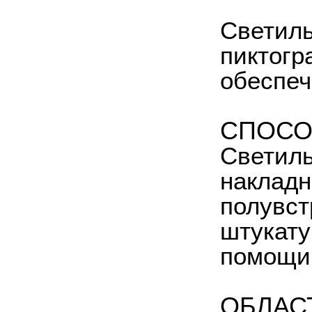
Светиль
пиктогр
обеспеч
СПОСО
Светиль
накладн
полувст
штукату
помощи 
ОБЛАС