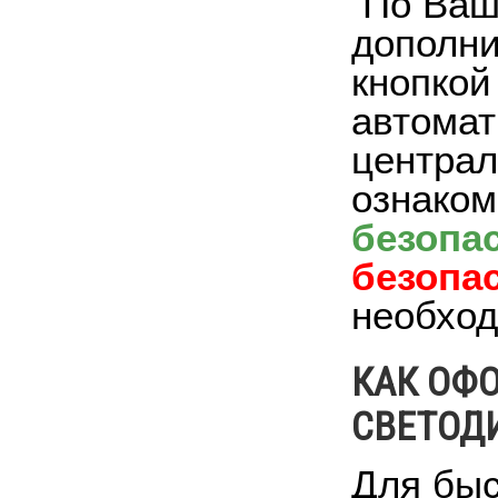
По Ваш
дополни
кнопкой
автомат
централ
ознаком
безопа
безопа
необход
КАК ОФ
СВЕТОД
Для быс