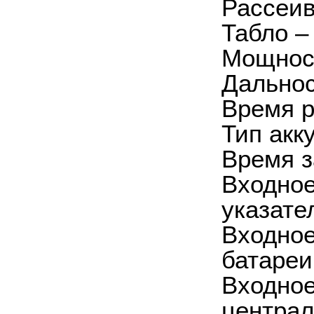
Рассеив
Табло –
Мощнос
Дальнос
Время р
Тип акк
Время з
Входное
указате
Входное
батареи
Входное
централ