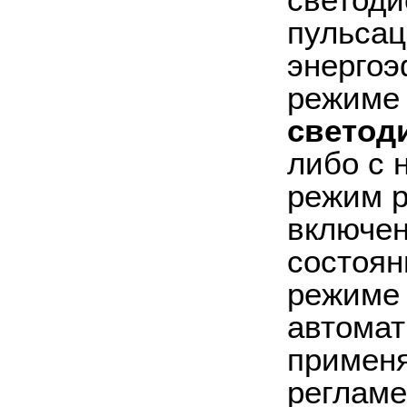
светоди
пульсац
энергоэ
режиме
светод
либо с 
режим р
включен
состоян
режиме 
автомат
применя
регламе