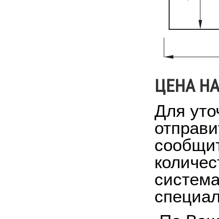
ЦЕНА Н
Для уто
отправи
сообщит
количес
система
специал