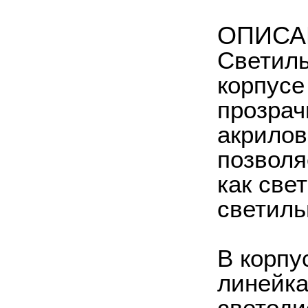
ОПИСА
Светиль
корпусе
прозрач
акрилов
позволя
как све
светиль
В корпу
линейк