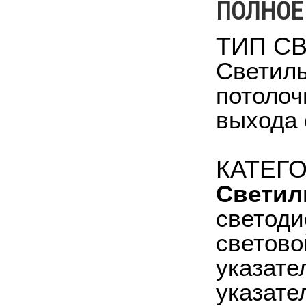
ПОЛНОЕ
ТИП С
Светиль
потолоч
выхода 
КАТЕГ
Светил
светоди
светово
указате
указате