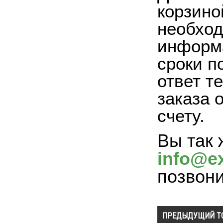
корзино
необход
информа
сроки п
ответ т
заказа 
счету.
Вы так 
info@ex
позвон
ПРЕДЫДУЩИЙ Т