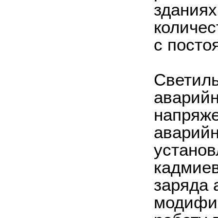
зданиях
количес
с посто
Светиль
аварийн
напряже
аварийн
установ
кадмиев
заряда 
модифик