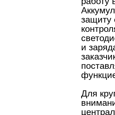
работу 
Аккумул
защиту 
контрол
светоди
и заряд
заказчи
поставл
функцие
Для кру
внимани
централ