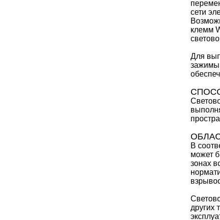
перемен
сети эл
Возможн
клемм W
светово
Для вы
зажимы.
обеспеч
СПОСО
Светово
выполня
простра
ОБЛА
В соотв
может б
зонах в
нормати
взрывоо
Светово
других 
эксплуа