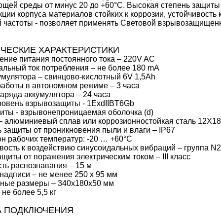
щей среды от минус 20 до +60°С. Высокая степень защиты 
кции корпуса материалов стойких к коррозии, устойчивост
 частоты - позволяет применять Световой взрывозащище
ЧЕСКИЕ ХАРАКТЕРИСТИКИ
ние питания постоянного тока – 220V AC
льный ток потребления – не более 180 mA
умулятора – свинцово-кислотный 6V 1,5Ah
аботы в автономном режиме – 3 часа
аряда аккумулятора – 24 часа
ровень взрывозащиты - 1ExdIIBT6Gb
иты - взрывонепроницаемая оболочка (d)
– алюминиевый сплав или коррозионностойкая сталь 12Х1
 защиты от проникновения пыли и влаги – IP67
н рабочих температур: -20 … +60°С
вость к воздействию синусоидальных вибраций – группа N2
ащиты от поражения электрическим током – III класс
ть распознавания – 15 м
надписи – не менее 250 х 95 мм
ные размеры – 340x180x50 мм
 не более 5,5 кг
А ПОДКЛЮЧЕНИЯ