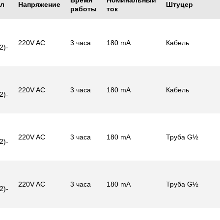
Время
Номинальный
ул
Напряжение
Штуцер
работы
ток
220V AC
3 часа
180 mA
Кабель
2)-
220V AC
3 часа
180 mA
Кабель
2)-
220V AC
3 часа
180 mA
Труба G½
2)-
220V AC
3 часа
180 mA
Труба G½
2)-