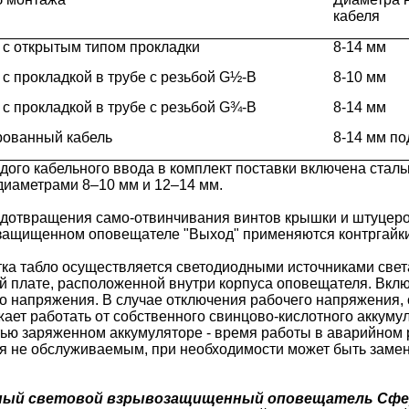
кабеля
 с открытым типом прокладки
8-14 мм
 с прокладкой в трубе с резьбой G½-В
8-10 мм
 с прокладкой в трубе с резьбой G¾-В
8-14 мм
ованный кабель
8-14 мм по
дого кабельного ввода в комплект поставки включена стал
диаметрами 8–10 мм и 12–14 мм.
дотвращения само-отвинчивания винтов крышки и штуцеро
защищенном оповещателе "Выход" применяются контргайк
ка табло осуществляется светодиодными источниками свет
й плате, расположенной внутри корпуса оповещателя. Вкл
о напряжения. В случае отключения рабочего напряжения,
ает работать от собственного свинцово-кислотного аккумул
ью заряженном аккумуляторе - время работы в аварийном 
я не обслуживаемым, при необходимости может быть замен
ый световой взрывозащищенный оповещатель Сфе