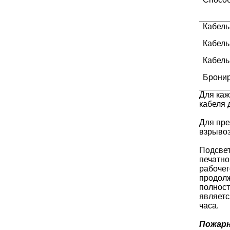
Кабель
Кабель
Кабель
Бронир
Для каж
кабеля 
Для пре
взрыво
Подсвет
печатно
рабочег
продолж
полност
являетс
часа.
Пожарн