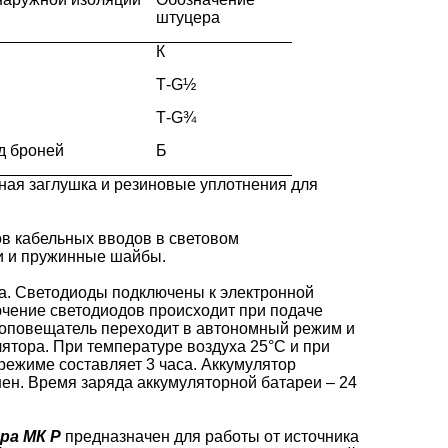
штуцера
К
Т-G½
Т-G¾
д броней
Б
ьная заглушка и резиновые уплотнения для
в кабельных вводов в световом
и и пружинные шайбы.
а. Светодиоды подключены к электронной
ючение светодиодов происходит при подаче
 оповещатель переходит в автономный режим и
ятора. При температуре воздуха 25°С и при
режиме составляет 3 часа. Аккумулятор
ен. Время заряда аккумуляторной батареи – 24
ра МК Р
предназначен для работы от источника