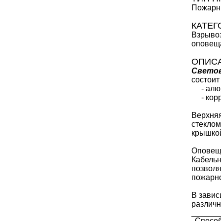
Пожарн
КАТЕГ
Взрыво
оповещ
ОПИС
Свето
состоит
- алюми
- корро
Верхняя
стеклом
крышкой
Оповещ
Кабельн
позволя
пожарно
В завис
различн
Спосо