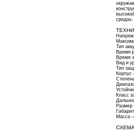
окружаю
констру
высокой
средах.
ТЕХНИ
Напряже
Максима
Тип акк
Время р
Время з
Вид и у
Тип защ
Корпус 
Степень
Диапазо
Устойчи
Класс з
Дальнос
Размер 
Габарит
Масса –
СХЕМ