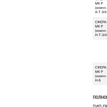
МК Р
(компл.
А-Т-3/4
СФЕРА
МК Р
(компл.
Н-Т-3/4
СФЕРА
МК Р
(компл.
Н-Б
ПОЛНО
ТИП П