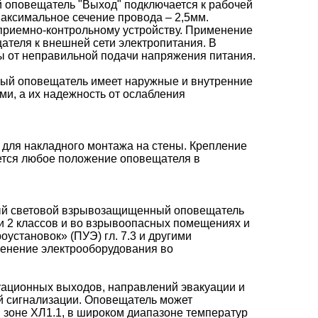
оповещатель "Выход" подключается к рабочей
аксимальное сечение провода – 2,5мм.
приемно-контрольному устройству. Применение
теля к внешней сети электропитания. В
ы от неправильной подачи напряжения питания.
ый оповещатель имеет наружные и внутренние
и, а их надежность от ослабления
для накладного монтажа на стены. Крепление
ется любое положение оповещателя в
рный световой взрывозащищенный оповещатель
и 2 классов и во взрывоопасных помещениях и
оустановок» (ПУЭ) гл. 7.3 и другими
енение электрооборудования во
уационных выходов, направлений эвакуации и
й сигнализации. Оповещатель может
й зоне ХЛ1.1, в широком диапазоне температур