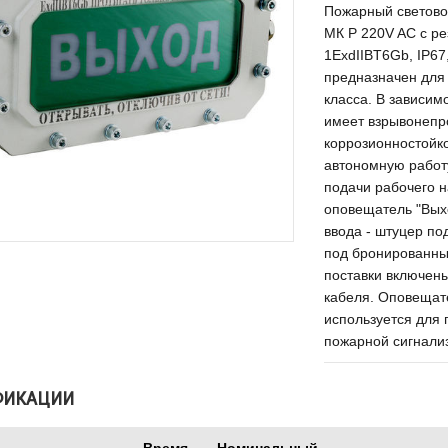
Пожарный светов
МК Р 220V AC с ре
1ExdIIBT6Gb, IP6
предназначен для
класса. В зависи
имеет взрывонепр
коррозионностойко
автономную работ
подачи рабочего 
оповещатель "Вых
ввода - штуцер по
под бронированный
поставки включены
кабеля. Оповещате
используется для 
пожарной сигнали
ФИКАЦИИ