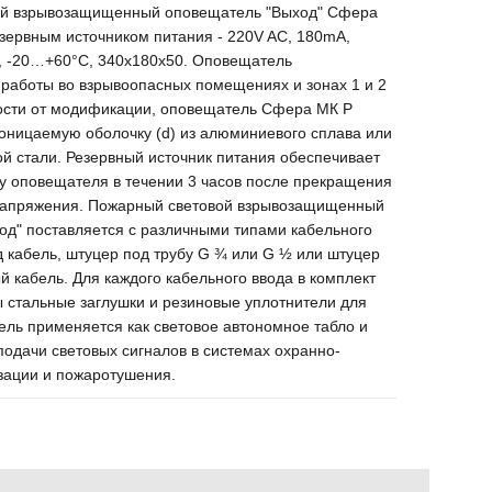
ой взрывозащищенный оповещатель "Выход" Сфера
зервным источником питания - 220V AC, 180mA,
7, -20…+60°С, 340х180х50. Оповещатель
 работы во взрывоопасных помещениях и зонах 1 и 2
мости от модификации, оповещатель Сфера МК Р
оницаемую оболочку (d) из алюминиевого сплава или
й стали. Резервный источник питания обеспечивает
у оповещателя в течении 3 часов после прекращения
напряжения. Пожарный световой взрывозащищенный
од" поставляется с различными типами кабельного
д кабель, штуцер под трубу G ¾ или G ½ или штуцер
 кабель. Для каждого кабельного ввода в комплект
 стальные заглушки и резиновые уплотнители для
ль применяется как световое автономное табло и
подачи световых сигналов в системах охранно-
зации и пожаротушения.