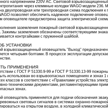
ного напряжением 220V AC. Световой взрывозащищенный 
ектропитания через клеммные колодки WAGO модели 236. М
а двухпроводная или трехпроводная схема подклюения к 
AGO позволяет обеспечить надежное подключение оповеща
м оповещателе предусмотрена защита электрической схем
полнения заземления пожарный световой взрывозащищенн
 Зажимы заземления обозначены соответствующими знакам
ивается контргайками с пружинной шайбой.
Б УСТАНОВКИ
й взрывозащищенный оповещатель "Выход" предназначен 
ется четырьмя болтами. В процессе эксплуатации допуска
нстве.
СТЬ ПРИМЕНЕНИЯ
етствии с ГОСТ Р 51330.9-99 и ГОСТ Р 51330.13-99 пожа
ыть использован во взрывоопасных помещениях и зонах 1 
сех классов в соответствии с «Правилами устройства электр
вно-техническими документами, регламентирующими прим
пасных зонах.
й оповещатель применяется для подачи обозначения эвак
тревожных световых сигналов в системах охранно-пожарно
тироваться на открытом воздухе, в холодной климатическо