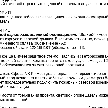
ый световой взрывозащищенный оповещатель для систем о
ОРИЯ
защищенное табло, взрывозащищенный охранно-пожарный
атель.
АНИЕ
вой взрывозащищенный оповещатель "Выход"
имеет 
 из корпуса и верхней крышки. В зависимости от модификац
ниевого сплава (обозначение - А);
зионной стали 12Х18Н10Т (обозначение – Н).
 крышка имеет защитное стекло. Надпись и светорассеив
 верхней крышки. Крышка крепится к корпусу с помощью 12
 обеспечивается за счет резиновой прокладки.
атель Сфера МК Р имеет два специальных герметизирован
ый ввод позволяет ввести кабель с наружным диаметром 8
ет последовательно подключить пожарный световой взры
й сигнализации.
имости от требований проекта, световой оповещатель мож
ых исполнений:
б монтажа
Диаметра 