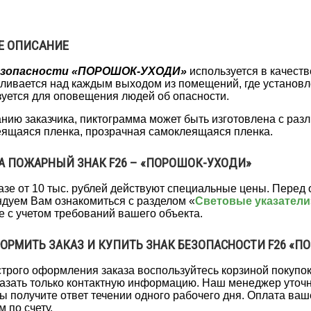
Е ОПИСАНИЕ
езопасности «ПОРОШОК-УХОДИ»
используется в качест
ливается над каждым выходом из помещений, где установ
уется для оповещения людей об опасности.
нию заказчика, пиктограмма может быть изготовлена с раз
ящаяся пленка, прозрачная самоклеящаяся пленка.
А ПОЖАРНЫЙ ЗНАК F26 – «ПОРОШОК-УХОДИ»
азе от 10 тыс. рублей действуют специальные цены. Перед
дуем Вам ознакомиться с разделом «
Световые указатели
 с учетом требований вашего объекта.
ОРМИТЬ ЗАКАЗ И КУПИТЬ ЗНАК БЕЗОПАСНОСТИ F26 «
трого оформления заказа воспользуйтесь корзиной покупо
казать только контактную информацию. Наш менеджер уточни
ы получите ответ течении одного рабочего дня. Оплата ва
м по счету.