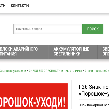
СТИ
КОНТАКТЫ
БЛОКИ АВАРИЙНОГО
АККУМУЛЯТОРНЫЕ
СВ
ПИТАНИЯ
СВЕТИЛЬНИКИ
ОП
Световые указатели
>
ЗНАКИ БЕЗОПАСНОСТИ и пиктограммы
>
Знаки пожарной 
F26 Знак п
«Порошок–у
Знак пожарной б