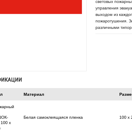
световых пожарны
управления эваку
выходом из каждо
пожаротушения. Зн
различными типор
ФИКАЦИИ
ул
Материал
Разме
жарный
ОК-
Белая самоклеящаяся пленка
100 x
100 x
m