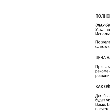
ПОЛНО
Знак б
Устанав
Использ
По жела
самокле
ЦЕНА Н
При зак
рекомен
решение
КАК ОФ
Для быс
будет у
Вами. В
расчето