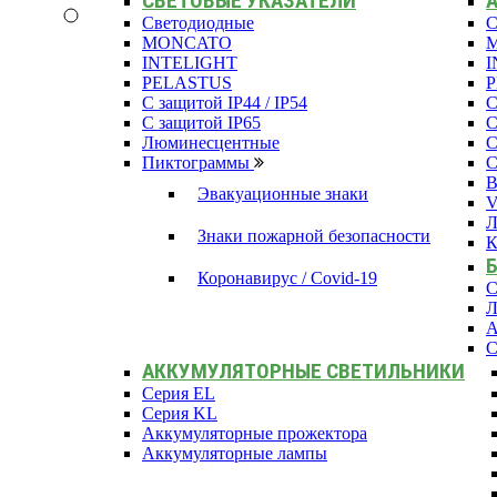
СВЕТОВЫЕ УКАЗАТЕЛИ
Светодиодные
С
MONCATO
INTELIGHT
I
PELASTUS
С защитой IP44 / IP54
С
С защитой IP65
С
Люминесцентные
С
Пиктограммы
С
В
Эвакуационные знаки
Л
Знаки пожарной безопасности
К
Коронавирус / Covid-19
С
Л
А
С
АККУМУЛЯТОРНЫЕ СВЕТИЛЬНИКИ
Серия EL
Серия KL
Аккумуляторные прожектора
Аккумуляторные лампы