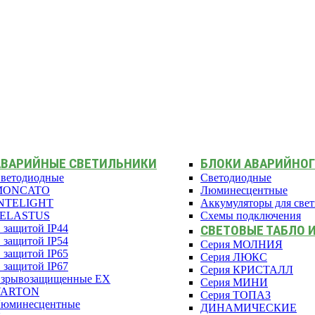
АВАРИЙНЫЕ СВЕТИЛЬНИКИ
БЛОКИ АВАРИЙНОГ
ветодиодные
Светодиодные
MONCATO
Люминесцентные
NTELIGHT
Аккумуляторы для све
PELASTUS
Схемы подключения
 защитой IP44
СВЕТОВЫЕ ТАБЛО 
 защитой IP54
Серия МОЛНИЯ
 защитой IP65
Серия ЛЮКС
 защитой IP67
Серия КРИСТАЛЛ
зрывозащищенные EX
Серия МИНИ
VARTON
Серия ТОПАЗ
юминесцентные
ДИНАМИЧЕСКИЕ