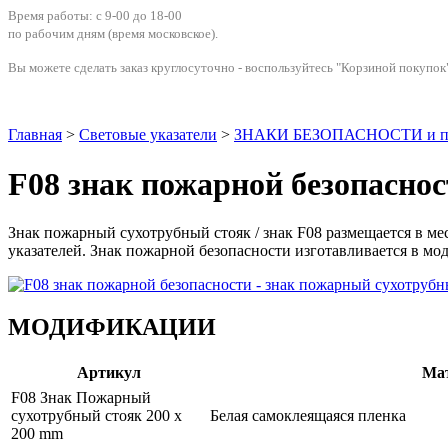
Время работы: с 9-00 до 18-00
по рабочим дням
(время московское)
.
Вы можете сделать заказ круглосуточно - воспользуйтесь "Корзиной покупок"
Главная
>
Световые указатели
>
ЗНАКИ БЕЗОПАСНОСТИ и п
F08 знак пожарной безопасно
Знак пожарный сухотрубный стояк / знак F08 размещается в ме
указателей. Знак пожарной безопасности изготавливается в м
МОДИФИКАЦИИ
Артикул
Ма
F08 Знак Пожарный
сухотрубный стояк 200 x
Белая самоклеящаяся пленка
200 mm