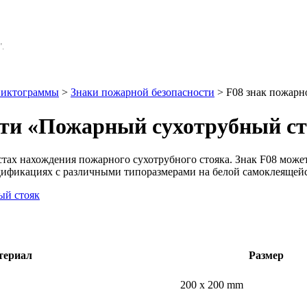
.
иктограммы
>
Знаки пожарной безопасности
> F08 знак пожарн
сти «Пожарный сухотрубный с
стах нахождения пожарного сухотрубного стояка. Знак F08 може
одификациях с различными типоразмерами на белой самоклеящейс
териал
Размер
200 x 200 mm