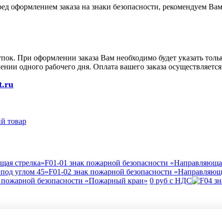
ред оформлением заказа на знаки безопасности, рекомендуем Вам
упок. При оформлении заказа Вам необходимо будет указать то
чении одного рабочего дня. Оплата вашего заказа осуществляется
t.ru
й товар
F01-01 знак пожарной безопасности «Направляюща
F01-02 знак пожарной безопасности «Направляюща
 пожарной безопасности «Пожарный кран»
0 руб с НДС