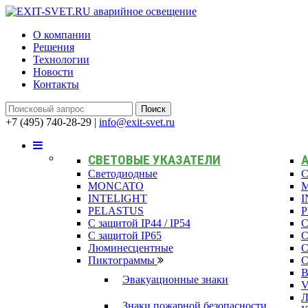
О компании
Решения
Технологии
Новости
Контакты
+7 (495) 740-28-29
|
info@exit-svet.ru
СВЕТОВЫЕ УКАЗАТЕЛИ
Светодиодные
С
MONCATO
INTELIGHT
I
PELASTUS
С защитой IP44 / IP54
С
С защитой IP65
С
Люминесцентные
С
Пиктограммы
С
В
Эвакуационные знаки
Л
Знаки пожарной безопасности