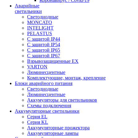
Коронавирус / Covid-19
Аварийные
светильники
Светодиодные
MONCATO
INTELIGHT
PELASTUS
С защитой IP44
С защитой IP54
С защитой IP65
С защитой IP67
Взрывозащищенные EX
VARTON
Люминесцентные
Комплектующие, монтаж, крепление
Блоки аварийного питания
Светодиодные
Люминесцентные
Аккумуляторы для светильников
Схемы подключения
Аккумуляторные светильники
Серия EL
Серия KL
Аккумуляторные прожектора
Аккумуляторные лампы