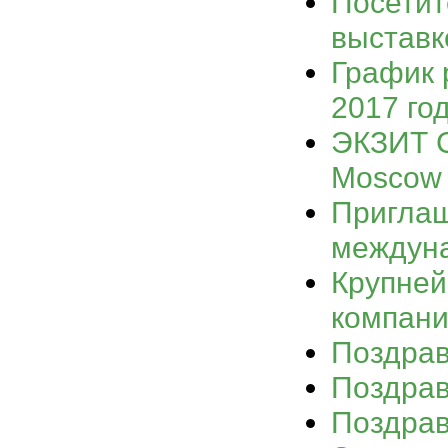
Посетит
выстав
График 
2017 го
ЭКЗИТ С
Moscow
Приглаш
междуна
Крупней
компани
Поздрав
Поздрав
Поздрав