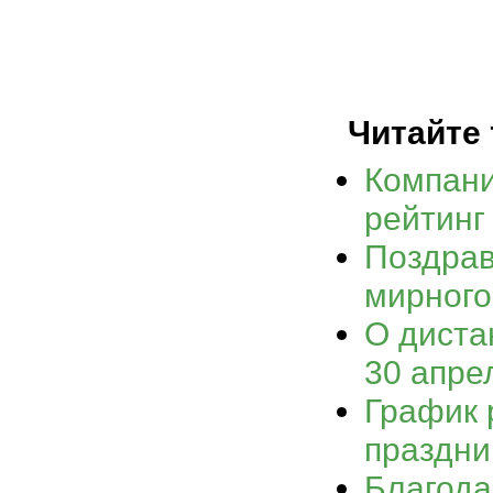
Читайте 
Компан
рейтинг
Поздрав
мирного
О диста
30 апре
График 
праздни
Благода