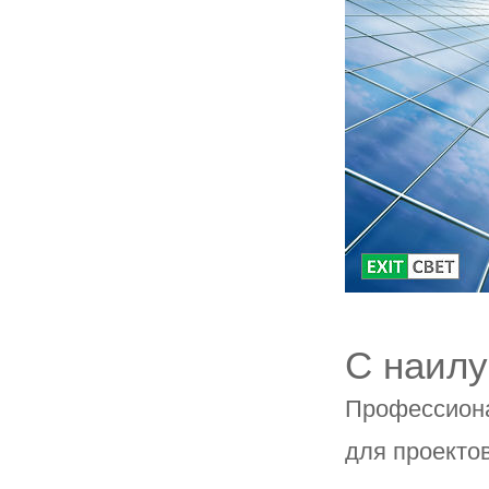
С наил
Профессиона
для проекто