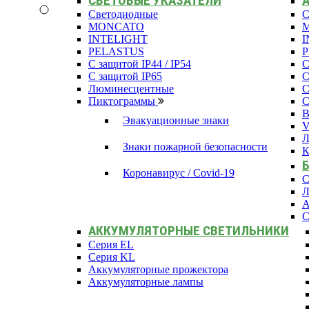
СВЕТОВЫЕ УКАЗАТЕЛИ
Светодиодные
С
MONCATO
INTELIGHT
I
PELASTUS
С защитой IP44 / IP54
С
С защитой IP65
С
Люминесцентные
С
Пиктограммы
С
В
Эвакуационные знаки
Л
Знаки пожарной безопасности
К
Коронавирус / Covid-19
С
Л
А
С
АККУМУЛЯТОРНЫЕ СВЕТИЛЬНИКИ
Серия EL
Серия KL
Аккумуляторные прожектора
Аккумуляторные лампы