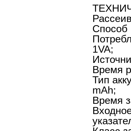
ТЕХНИ
Рассеив
Способ 
Потребл
1VA;
Источни
Время р
Тип акк
mAh;
Время з
Входное
указате