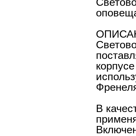
Светово
оповеща
ОПИСА
Светово
поставл
корпусе
использ
Френеля
В качес
применя
Включен