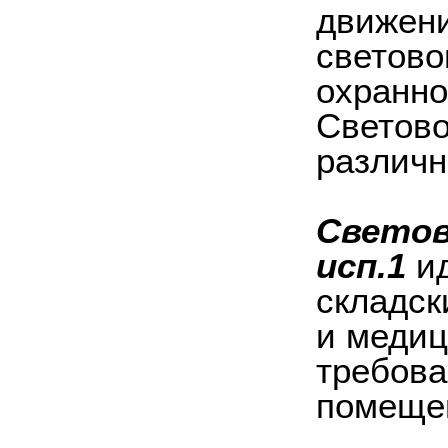
движени
светово
охранно
Светово
различн
Светов
исп.1
ид
складск
и медиц
требова
помещен