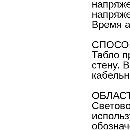
напряже
напряже
Время а
СПОСО
Табло п
стену. 
кабельн
ОБЛАС
Светово
использ
обознач