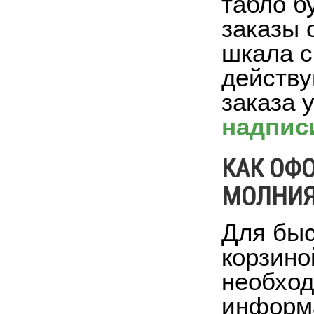
табло б
заказы 
шкала с
действ
заказа 
надпис
КАК ОФО
МОЛНИЯ-
Для быс
корзино
необход
информа