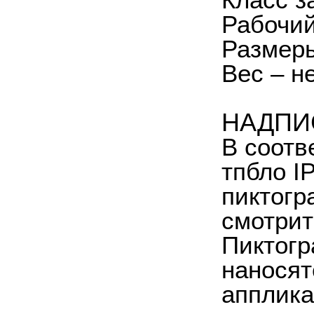
Класс з
Рабочий
Размеры
Вес – не
НАДПИ
В соотв
тпбло I
пиктогр
смотрит
Пиктогр
наносят
апплика