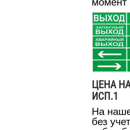
момент 
ЦЕНА НА
ИСП.1
На наше
без уче