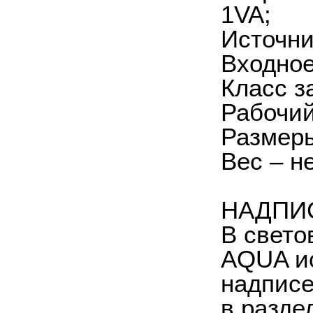
1VA;
Источни
Входное
Класс з
Рабочий
Размеры
Вес – не
НАДПИ
В свето
AQUA ис
надписе
в разде