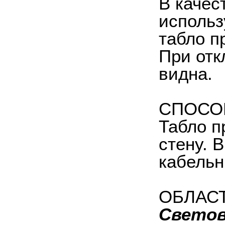
В качес
использ
табло п
При отк
видна.
СПОСО
Табло п
стену. 
кабельн
ОБЛАС
Светов