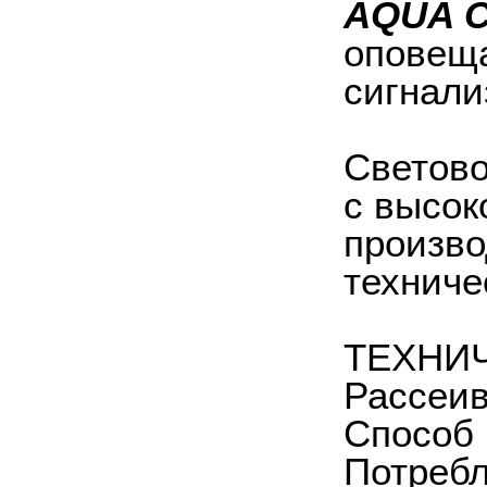
AQUA С
оповеща
сигнали
Светово
с высок
произво
техниче
ТЕХНИ
Рассеив
Способ 
Потребл