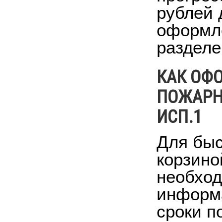
рублей 
оформле
разделе
КАК ОФО
ПОЖАРН
ИСП.1
Для быс
корзино
необход
информа
сроки п