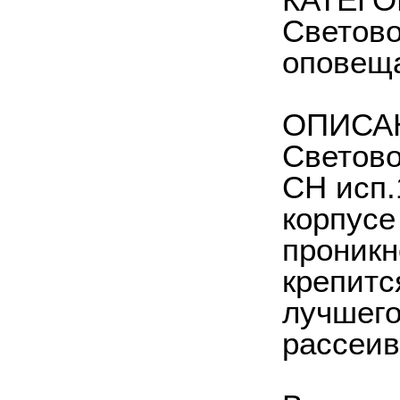
КАТЕГ
Светово
оповеща
ОПИСА
Светов
СН исп.
корпусе
проникн
крепитс
лучшего
рассеив