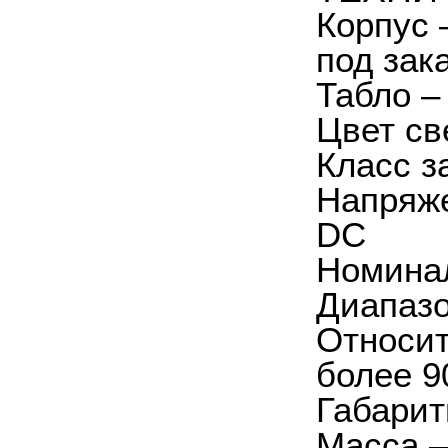
Корпус 
под зака
Табло –
Цвет св
Класс з
Напряже
DC
Номинал
Диапазо
Относит
более 
Габарит
Масса –