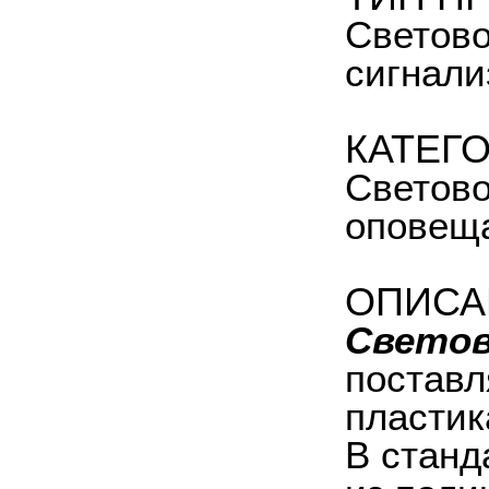
Светово
сигнали
КАТЕГ
Светово
оповеща
ОПИСА
Светов
поставл
пластик
В станд