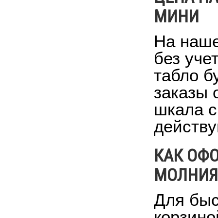
МИНИ
На наше
без уче
табло б
заказы 
шкала с
действу
КАК ОФО
МОЛНИЯ-
Для быс
корзино