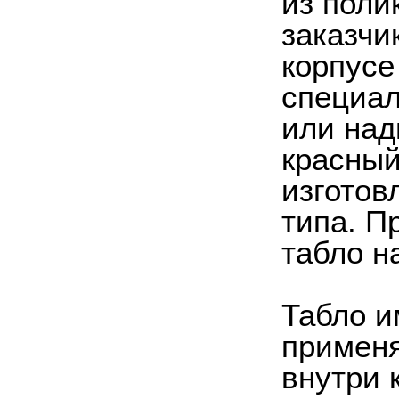
из поли
заказчи
корпусе
специал
или над
красный
изготов
типа. П
табло н
Табло и
применя
внутри 