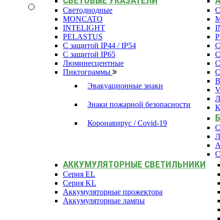
СВЕТОВЫЕ УКАЗАТЕЛИ
Светодиодные
С
MONCATO
INTELIGHT
I
PELASTUS
С защитой IP44 / IP54
С
С защитой IP65
С
Люминесцентные
С
Пиктограммы
С
В
Эвакуационные знаки
Л
Знаки пожарной безопасности
К
Коронавирус / Covid-19
С
Л
А
С
АККУМУЛЯТОРНЫЕ СВЕТИЛЬНИКИ
Серия EL
Серия KL
Аккумуляторные прожектора
Аккумуляторные лампы