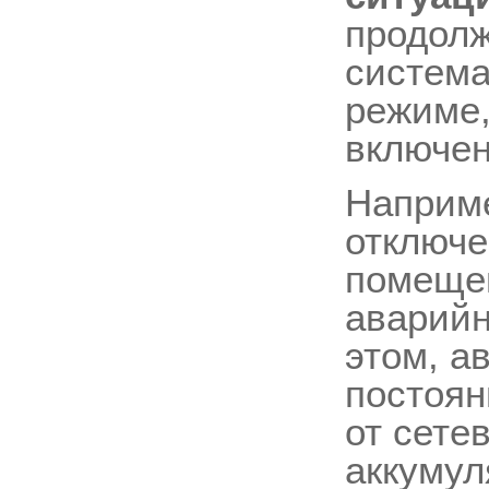
продолж
система
режиме,
включен
Наприме
отключе
помещен
аварийн
этом, а
постоян
от сете
аккумул