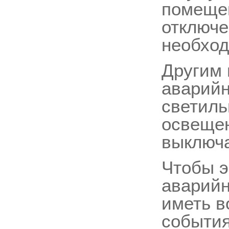
помещен
отключе
необход
Другим 
аварийн
светиль
освещен
выключа
Чтобы э
аварийн
иметь в
события