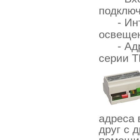
подключ
- Инте
освеще
- Адре
серии T
адреса 
друг с 