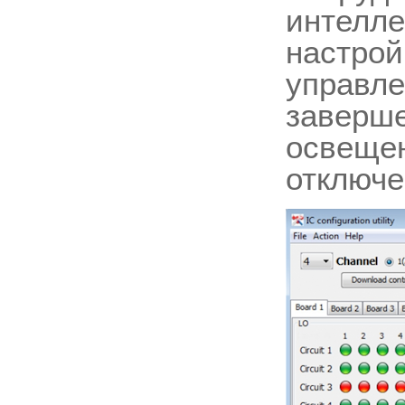
интелле
настрой
управл
заверше
освещен
отключе