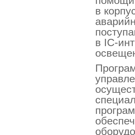
помощи 
в корпу
аварийн
поступа
в IC-ин
освеще
Програм
управл
осущест
специал
програм
обеспеч
оборудо