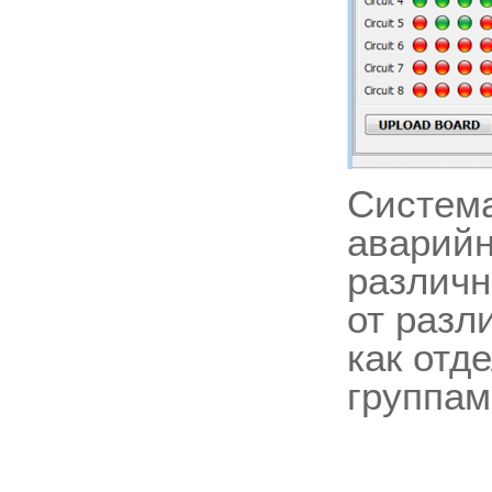
Система
аварийн
различн
от разл
как отд
группам