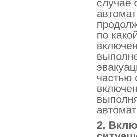
случае 
автомат
продолж
по како
включен
выполне
эвакуац
частью 
включен
выполня
автомат
2. Вкл
ситуац