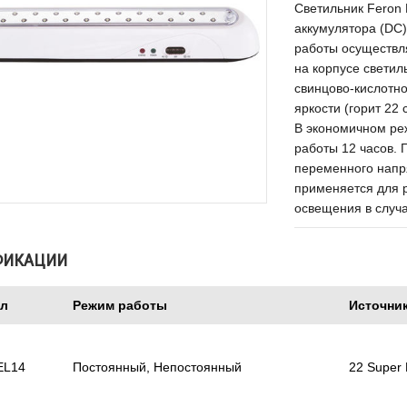
Светильник Feron
аккумулятора (DC)
работы осуществл
на корпусе светил
свинцово-кислотн
яркости (горит 22 
В экономичном реж
работы 12 часов. 
переменного напр
применяется для 
освещения в случ
ФИКАЦИИ
ул
Режим работы
Источник
EL14
Постоянный, Непостоянный
22 Super