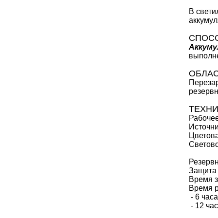
В свети
аккумул
СПОСО
Аккуму
выполне
ОБЛА
Перезар
резервн
ТЕХНИ
Рабочее
Источни
Цветова
Светово
Резервн
Защита 
Время з
Время р
- 6 час
- 12 ча