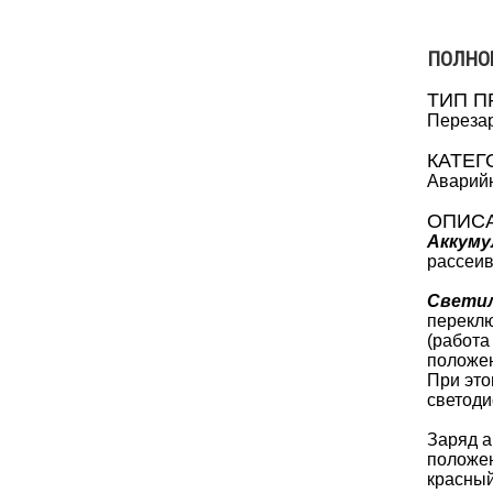
ПОЛНО
ТИП П
Перезар
КАТЕГ
Аварийн
ОПИС
Аккуму
рассеив
Светил
переклю
(работа
положен
При это
светоди
Заряд а
положен
красный