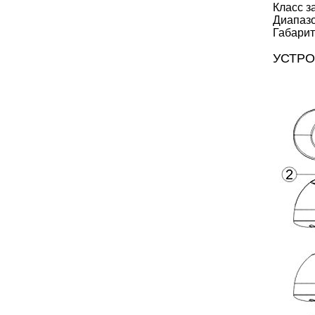
Класс з
Диапазо
Габарит
УСТР