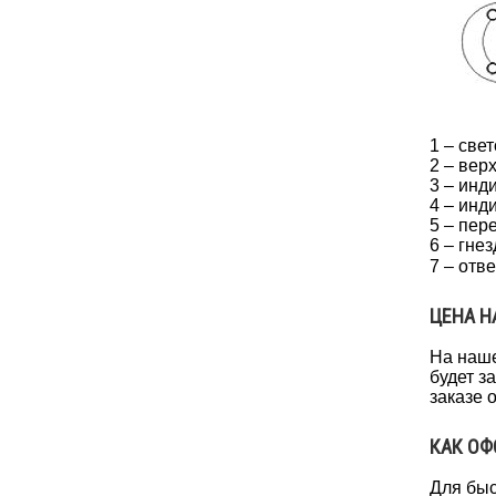
1 – све
2 – вер
3 – инд
4 – инд
5 – пер
6 – гне
7 – отв
ЦЕНА Н
На наше
будет з
заказе 
КАК ОФ
Для быс