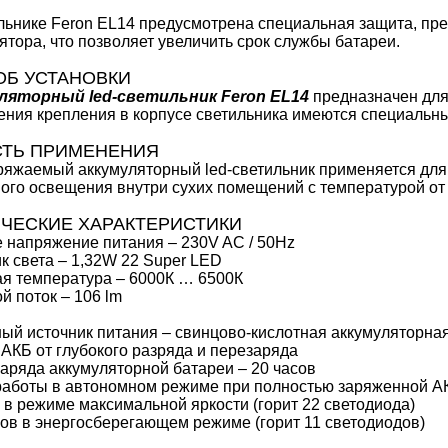
льнике Feron EL14 предусмотрена специальная защита, пр
ятора, что позволяет увеличить срок службы батареи.
Б УСТАНОВКИ
ляторный led-светильник Feron EL14
предназначен для 
ния крепления в корпусе светильника имеются специальн
СТЬ ПРИМЕНЕНИЯ
яжаемый аккумуляторный led-светильник применяется для
ого освещения внутри сухих помещений с температурой от 
ЧЕСКИЕ ХАРАКТЕРИСТИКИ
 напряжение питания – 230V AC / 50Hz
к света – 1,32W 22 Super LED
я температура – 6000К … 6500К
й поток – 106 lm
ый источник питания – свинцово-кислотная аккумуляторная
АКБ от глубокого разряда и перезаряда
аряда аккумуляторной батареи – 20 часов
аботы в автономном режиме при полностью заряженной А
а в режиме максимальной яркости (горит 22 светодиода)
сов в энергосберегающем режиме (горит 11 светодиодов)