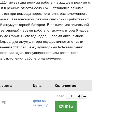
 EL14 имеет два режима работы - в ждущем режиме от
 и в режиме от сети 220V (AC). Установка режима
яется при помощи переключателя, расположенного
ьника. В автономном режиме светильник работает от
ой аккумуляторной батареи. В режиме максимальной
светодиода) - время работы от аккумулятора 6 часов.
име (горит 11 светодиодов) – время автономной
Подзарядка аккумулятора осуществляется от сети
яжения 220V AC. Аккумуляторный led-светильник
решения задач эвакуационного или резервного
ае отключения рабочего напряжения.
 света
Цена
Количество
Кол-во:
цена по
 LED
запросу