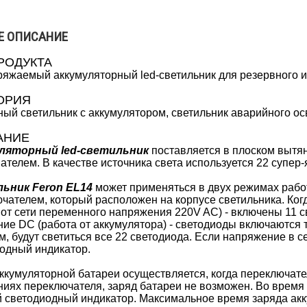
Е ОПИСАНИЕ
РОДУКТА
яжаемый аккумуляторный led-светильник для резервного и
ОРИЯ
ый светильник с аккумулятором, светильник аварийного о
АНИЕ
ляторный led-светильник
поставляется в плоском вытян
ателем. В качестве источника света используется 22 супер-
ьник Feron EL14
может применяться в двух режимах рабо
чателем, который расположен на корпусе светильника. Ко
 от сети переменного напряжения 220V AC) - включены 11 
ие DC (работа от аккумулятора) - светодиоды включаются т
м, будут светиться все 22 светодиода. Если напряжение в се
одный индикатор.
ккумуляторной батареи осуществляется, когда переключате
иях переключателя, заряд батареи не возможен. Во время 
 светодиодный индикатор. Максимальное время заряда акк