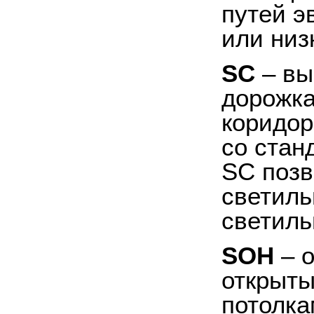
путей э
или низ
SC
– вы
дорожка
коридор
со стан
SC
позв
светиль
светиль
SOH
– о
открыты
потолка