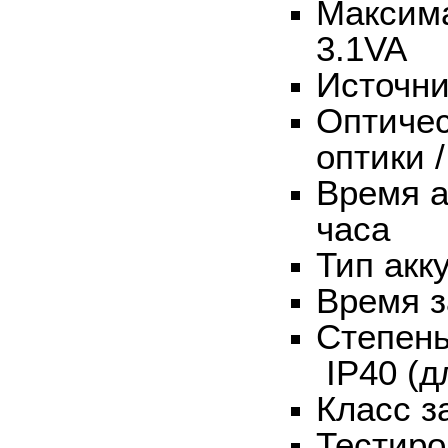
Максима
3.1
VA
Источни
Оптичес
оптики 
Время а
часа
Тип акк
Время з
Степень
IP
40 (
Класс з
Тестиро