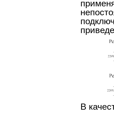
применя
непосто
подключ
приведе
В качес