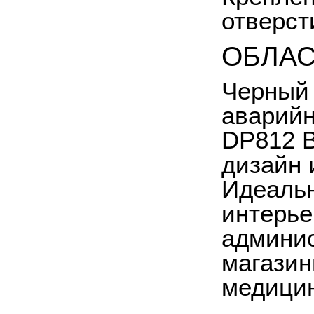
отверст
ОБЛАС
Черный 
аварийн
DP
812
дизайн 
Идеальн
интерье
админис
магазин
медицин