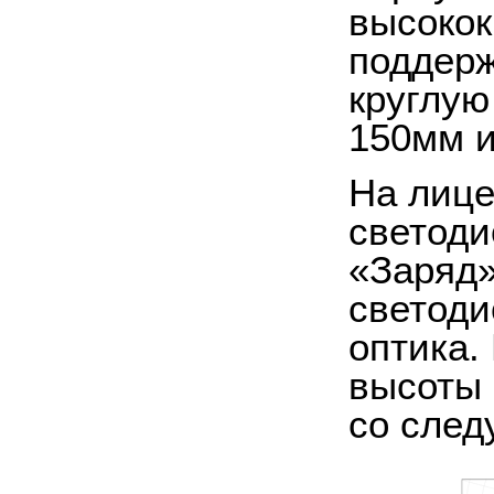
высокок
поддерж
круглую
150мм и
На лице
светоди
«Заряд»
светоди
оптика.
высоты 
со след