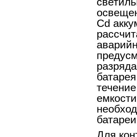
светиль
освещен
Cd
акку
рассчит
аварийн
предусм
разряда
батарея
течение
емкости
необход
батареи
Для кон