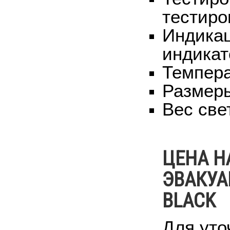
тестиро
Индикац
индикат
Темпера
Размеры
Вес све
ЦЕНА Н
ЭВАКУ
BLACK
Для уто