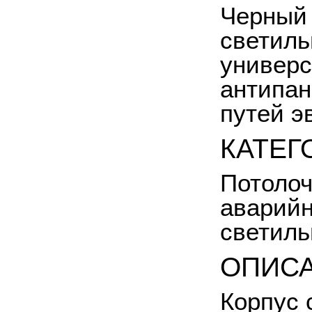
Черный
светиль
универс
антипан
путей э
КАТЕГ
Потолоч
аварийн
светиль
ОПИС
Корпус 