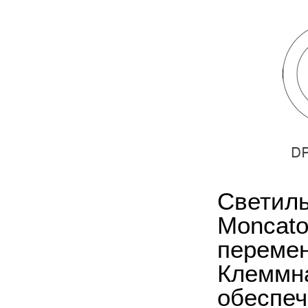
Светиль
Moncat
перемен
Клеммна
обеспеч