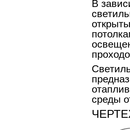
В завис
светиль
открыты
потолка
освещен
проходо
Светиль
предназ
отапли
среды о
ЧЕРТ