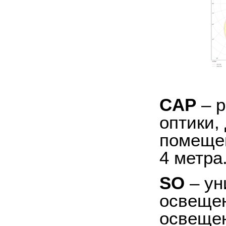
CAP
– р
оптики,
помещен
4 метра
SO
– ун
освещен
освещен