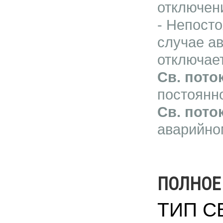
отключен
- Непост
случае ав
отключае
Св. поток
постоянно
Св. пото
аварийном
ПОЛНОЕ
ТИП С