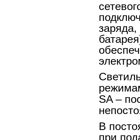
сетевог
подключ
заряда,
батарея
обеспеч
электро
Светиль
режима
SA
– по
непосто
В посто
при под