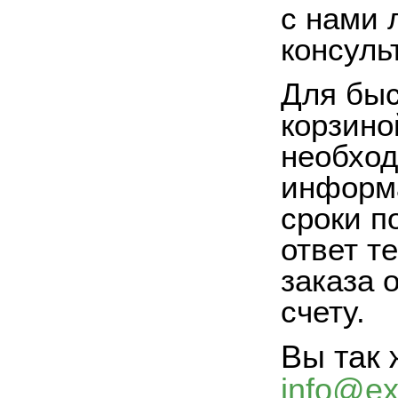
с нами 
консуль
Для быс
корзино
необход
информа
сроки п
ответ т
заказа 
счету.
Вы так 
info@exi