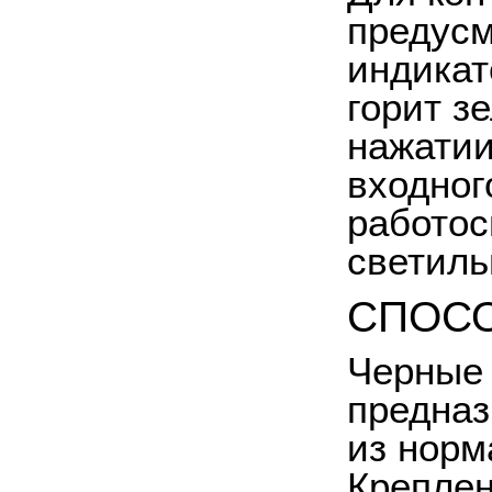
предусм
индикат
горит з
нажатии
входног
работос
светиль
СПОСО
Черные
предназ
из норм
Креплен