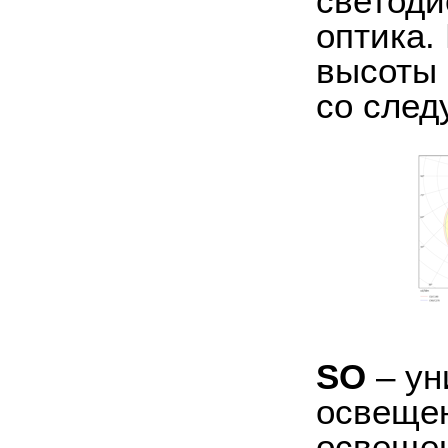
светоди
оптика.
высоты 
со след
SO
– ун
освещен
освещен