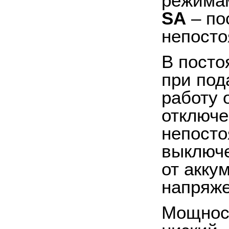
режима
SA
– по
непосто
В посто
при под
работу 
отключе
непосто
выключе
от акку
напряже
Мощност