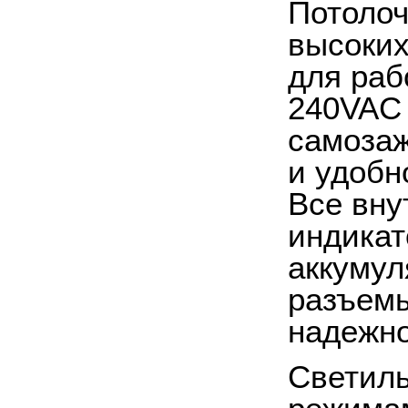
Потолоч
высоки
для раб
240
VAC
самозаж
и удобн
Все вну
индикат
аккумул
разъемы
надежно
Светиль