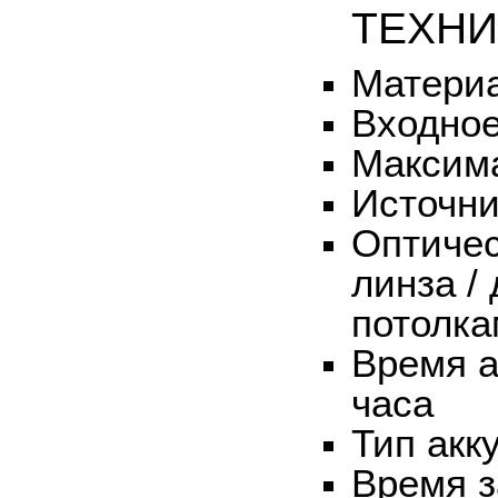
ТЕХНИ
Материа
Входное
Максима
Источни
Оптичес
линза /
потолк
Время а
часа
Тип акк
Время з