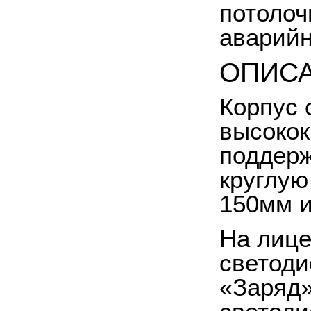
потолоч
аварийн
ОПИС
Корпус 
высокок
поддерж
круглую
150мм и
На лице
светоди
«Заряд»