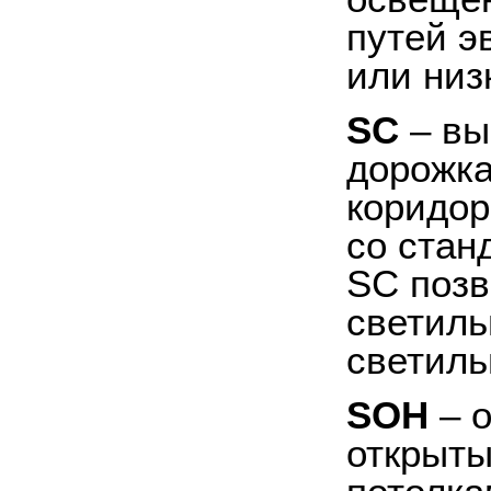
путей э
или низ
SC
– вы
дорожка
коридор
со стан
SC
позв
светиль
светиль
SOH
– о
открыты