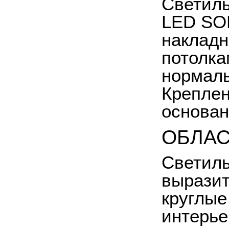
Светил
LED
SO
накладн
потолка
нормал
Креплен
основан
ОБЛАС
Светил
выразит
круглые
интерье