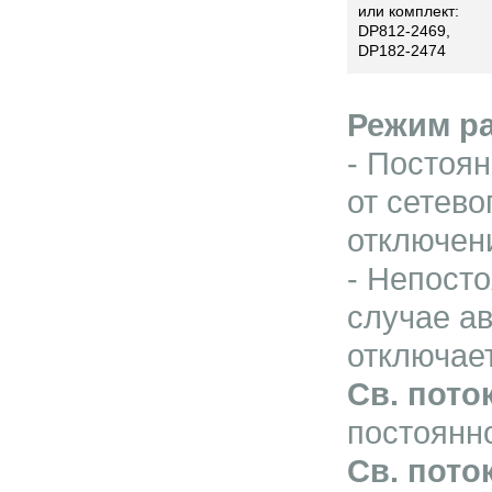
или комплект:
DP812-2469,
DP182-2474
Режим р
- Постоя
от сетево
отключен
- Непост
случае ав
отключае
Св. поток
постоянно
Св. пото