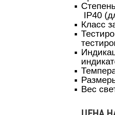
Степень
IP
40 (
Класс з
Тестиро
тестиро
Индикац
индикат
Темпера
Размеры
Вес све
ЦЕНА Н