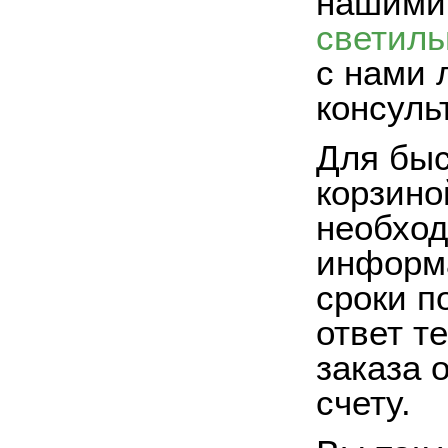
нашим
светиль
с нами 
консуль
Для быс
корзино
необход
информа
сроки п
ответ т
заказа 
счету.