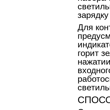
светиль
зарядку
Для кон
предусм
индикат
горит з
нажатии
входног
работос
светиль
СПОСО