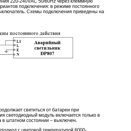
ения 220-240VAC 50/60Hz через клеммную
вариантов подключения: в режиме постоянного
выключатель. Схемы подключения приведены на
одолжает светиться от батареи при
ия светодиодный модуль включается только в
 в штатном состоянии – выключен.
етодиод с цветовой температурой 6000-