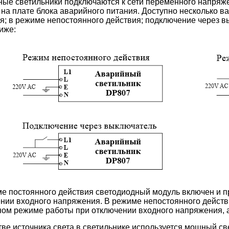
ые светильники подключаются к сети переменного напряж
 на плате блока аварийного питания. Доступно несколько 
я; в режиме непостоянного действия; подключение через 
иже:
е постоянного действия светодиодный модуль включен и пр
нии входного напряжения. В режиме непостоянного действ
ом режиме работы при отключении входного напряжения, а
тве источника света в светильнике используется мощный св