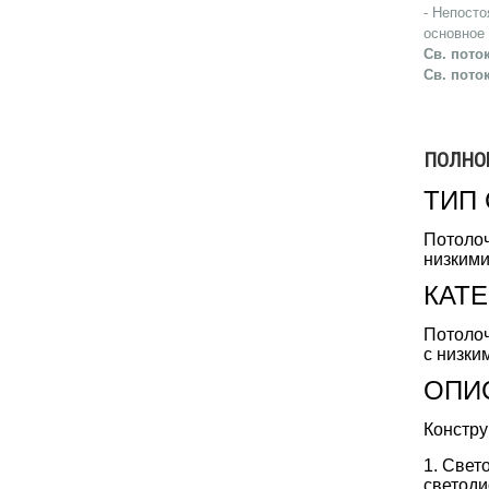
- Непосто
основное
Св. поток
Св. поток
ПОЛНО
ТИП
Потолоч
низкими
КАТ
Потолоч
с низки
ОПИ
Констру
1. Свет
светоди