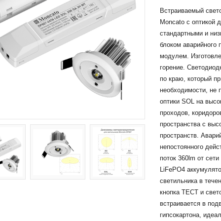
Встраиваемый свет
Moncato с оптикой 
стандартными и низ
блоком аварийного 
модулем. Изготовле
горение. Светодио
по краю, который пр
необходимости, не 
оптики SOL на выс
проходов, коридоро
пространства с выс
пространств. Авари
непостоянного дейс
поток 360lm от сет
LiFePO4 аккумулято
светильника в тече
кнопка ТЕСТ и свет
встраивается в под
гипсокартона, идеа